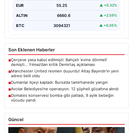
EUR
55.25
▲ +0.32%
ALTIN
6660.6
▲ +2.59%
BTC
3094321
▲ +0.05%
Son Eklenen Haberler
Çerçeve yasa kabul edilmişti: Bahçeli ‘evine dönmeli’
■
demişti… Yılmaz’dan kritik Demirtaş açıklaması
Manchester United resmen duyurdu! Altay Bayındır’ın yeni
■
adresi belli oldu
Dumanlar ilçeyi kapladı: Bursa’da tamirhanede yangın
■
Avcılar Belediyesi’ne operasyon. 12 şüpheli gözaltına alındı
■
Domates konservesi bomba gibi patladı, 9 aylık bebeğin
■
vücudu yandı
Güncel