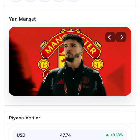
Yan Manşet
07.08.2026
Manchester United resmen duyurdu!
Piyasa Verileri
Altay Bayındır’ın yeni adresi belli oldu
USD
47.74
▲ +0.18%