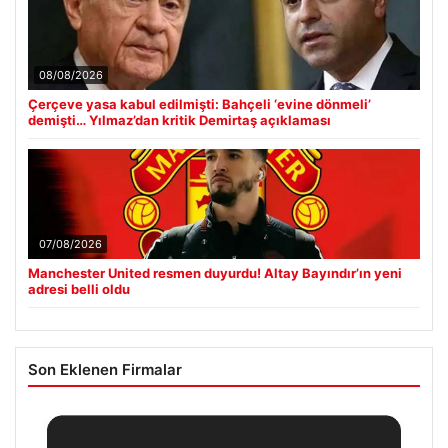
08/08/2026
Çerçeve yasa kabul edilmişti: Bahçeli ‘evine dönmeli’
demişti… Yılmaz’dan kritik Demirtaş açıklaması
07/08/2026
Manchester United resmen duyurdu! Altay Bayındır’ın yeni
adresi belli oldu
Son Eklenen Firmalar