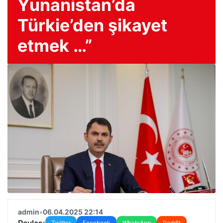
Yunanistan’da
Türkie’den şikayet
etmek …”
admin
•
06.04.2025 22:14
Paylaş:
Twitter
Facebook
WhatsApp
Reddit