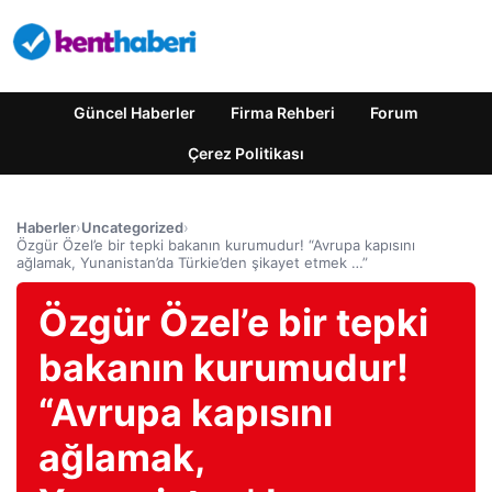
Güncel Haberler
Firma Rehberi
Forum
Çerez Politikası
Haberler
›
Uncategorized
›
Özgür Özel’e bir tepki bakanın kurumudur! “Avrupa kapısını
ağlamak, Yunanistan’da Türkie’den şikayet etmek …”
Özgür Özel’e bir tepki
bakanın kurumudur!
“Avrupa kapısını
ağlamak,