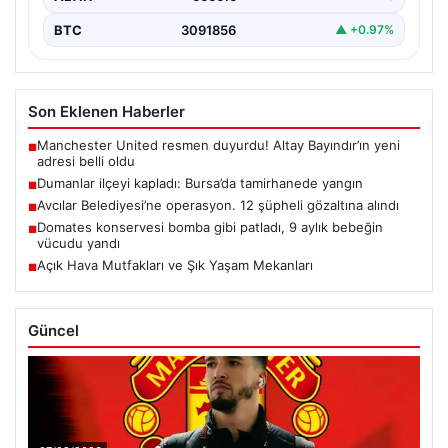
BTC
3091856
▲ +0.97%
Son Eklenen Haberler
Manchester United resmen duyurdu! Altay Bayındır’ın yeni
■
adresi belli oldu
Dumanlar ilçeyi kapladı: Bursa’da tamirhanede yangın
■
Avcılar Belediyesi’ne operasyon. 12 şüpheli gözaltına alındı
■
Domates konservesi bomba gibi patladı, 9 aylık bebeğin
■
vücudu yandı
Açık Hava Mutfakları ve Şık Yaşam Mekanları
■
Güncel