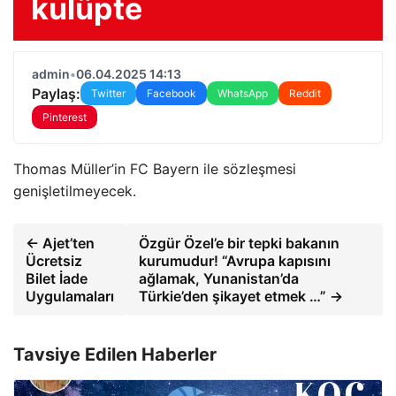
kulüpte
admin
•
06.04.2025 14:13
Paylaş:
Twitter
Facebook
WhatsApp
Reddit
Pinterest
Thomas Müller’in FC Bayern ile sözleşmesi
genişletilmeyecek.
← Ajet’ten
Özgür Özel’e bir tepki bakanın
Ücretsiz
kurumudur! “Avrupa kapısını
Bilet İade
ağlamak, Yunanistan’da
Uygulamaları
Türkie’den şikayet etmek …” →
Tavsiye Edilen Haberler