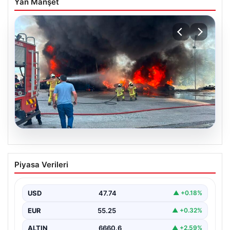
Yan Manşet
06.08.2026
Dumanlar ilçeyi kapladı: Bursa’da
Piyasa Verileri
tamirhanede yangın
USD
47.74
▲ +0.18%
EUR
55.25
▲ +0.32%
ALTIN
6660.6
▲ +2.59%