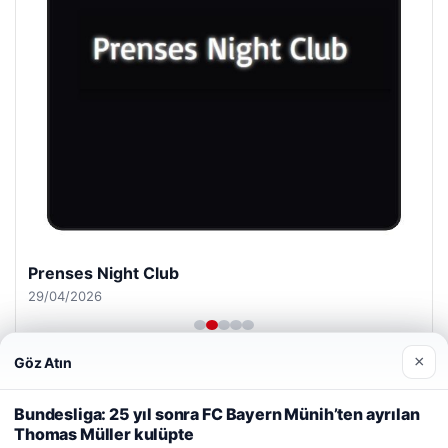
Prenses Night Club
29/04/2026
×
Göz Atın
Web sitemizi nasıl kullandığınızı daha iyi anlayabilmek,
deneyiminizi kişiselleştirmek ve geliştirmek amacıyla çerezler
Bundesliga: 25 yıl sonra FC Bayern Münih’ten ayrılan
kullanıyoruz.
Çerez Politikamız
Thomas Müller kulüpte