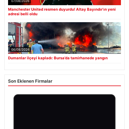
07/08/2026
Manchester United resmen duyurdu! Altay Bayındır’ın yeni
adresi belli oldu
06/08/2026
Dumanlar ilçeyi kapladı: Bursa’da tamirhanede yangın
Son Eklenen Firmalar