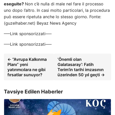
eseguite?
Non c’è nulla di male nel fare il processo
uno dopo l’altro. In casi molto particolari, la procedura
può essere ripetuta anche lo stesso giorno. Fonte:
(guzelhaber.net) Beyaz News Agency
—–Link sponsorizzati—–
—–Link sponsorizzati—–
← “Avrupa Kalkınma
‘Önemli olan
Planı” yeni
Galatasaray’: Fatih
yatırımcılara ne gibi
Terim’in tarihi imzasının
fırsatlar sunuyor?
üzerinden 50 yıl geçti →
Tavsiye Edilen Haberler