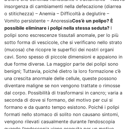
insorgenza di cambiamenti nella defecazione (diarrea
o stitichezza) – Anemia – Difficoltà a deglutire –
Vomito persistente – Anoressia
Cos’è un polipo? È
possibile eliminare i polipi nella stessa seduta?
I
polipi sono escrescenze tissutali anomale, per lo più
sotto forma di vescicole, che si verificano nello strato
(mucosa) che ricopre le superfici dei nostri organi
cavi. Sono spesso di piccole dimensioni e appaiono in
due forme diverse. La maggior parte dei polipi sono
benigni; Tuttavia, poiché dietro la loro formazione c’è
una crescita anormale delle cellule, queste possono
diventare maligne se non vengono trattate o rimosse
dal corpo. Possibilità di trasformarsi in cancro; varia a
seconda di dove si formano, del motivo per cui si
formano e da quanto tempo esistono. Poiché i polipi
formati nello stomaco di solito non causano sintomi,
vengono rilevati casualmente durante l’endoscopia
quando l’endoscopia viene eseguita per un motivo