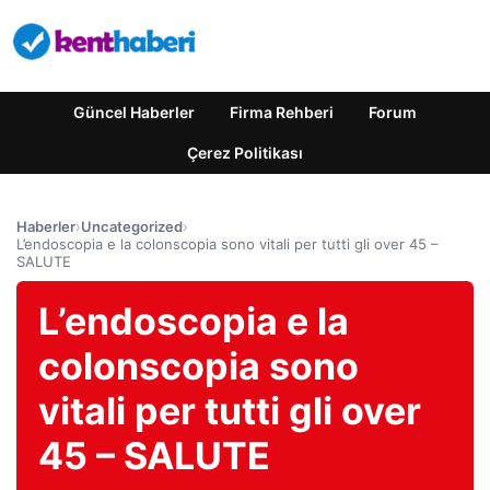
Güncel Haberler
Firma Rehberi
Forum
Çerez Politikası
Haberler
›
Uncategorized
›
L’endoscopia e la colonscopia sono vitali per tutti gli over 45 –
SALUTE
L’endoscopia e la
colonscopia sono
vitali per tutti gli over
45 – SALUTE