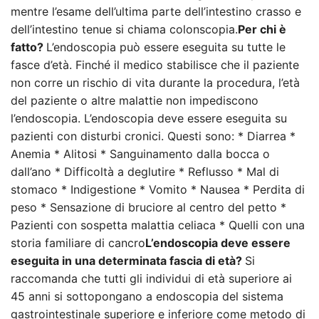
mentre l’esame dell’ultima parte dell’intestino crasso e
dell’intestino tenue si chiama colonscopia.
Per chi è
fatto?
L’endoscopia può essere eseguita su tutte le
fasce d’età. Finché il medico stabilisce che il paziente
non corre un rischio di vita durante la procedura, l’età
del paziente o altre malattie non impediscono
l’endoscopia. L’endoscopia deve essere eseguita su
pazienti con disturbi cronici. Questi sono: * Diarrea *
Anemia * Alitosi * Sanguinamento dalla bocca o
dall’ano * Difficoltà a deglutire * Reflusso * Mal di
stomaco * Indigestione * Vomito * Nausea * Perdita di
peso * Sensazione di bruciore al centro del petto *
Pazienti con sospetta malattia celiaca * Quelli con una
storia familiare di cancro
L’endoscopia deve essere
eseguita in una determinata fascia di età?
Si
raccomanda che tutti gli individui di età superiore ai
45 anni si sottopongano a endoscopia del sistema
gastrointestinale superiore e inferiore come metodo di