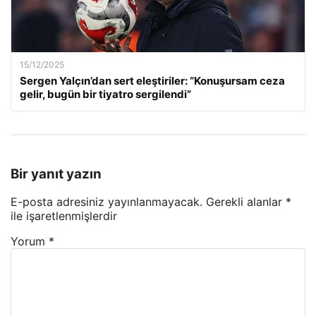
15/12/2025
Sergen Yalçın’dan sert eleştiriler: “Konuşursam ceza
gelir, bugün bir tiyatro sergilendi”
Bir yanıt yazın
E-posta adresiniz yayınlanmayacak.
Gerekli alanlar
*
ile işaretlenmişlerdir
Yorum
*