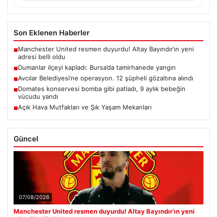
Son Eklenen Haberler
Manchester United resmen duyurdu! Altay Bayındır’ın yeni
■
adresi belli oldu
Dumanlar ilçeyi kapladı: Bursa’da tamirhanede yangın
■
Avcılar Belediyesi’ne operasyon. 12 şüpheli gözaltına alındı
■
Domates konservesi bomba gibi patladı, 9 aylık bebeğin
■
vücudu yandı
Açık Hava Mutfakları ve Şık Yaşam Mekanları
■
Güncel
07/08/2026
Manchester United resmen duyurdu! Altay Bayındır’ın yeni