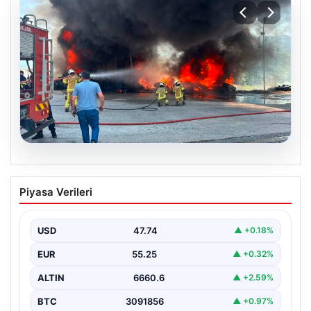
06.08.2026
Dumanlar ilçeyi kapladı: Bursa’da
Piyasa Verileri
tamirhanede yangın
USD
47.74
▲ +0.18%
EUR
55.25
▲ +0.32%
ALTIN
6660.6
▲ +2.59%
BTC
3091856
▲ +0.97%