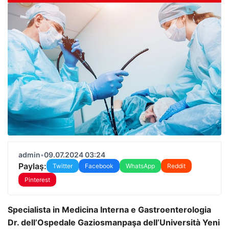
admin
•
09.07.2024 03:24
Paylaş:
Twitter
Facebook
WhatsApp
Reddit
Pinterest
Specialista in Medicina Interna e Gastroenterologia
Dr. dell’Ospedale Gaziosmanpaşa dell’Università Yeni