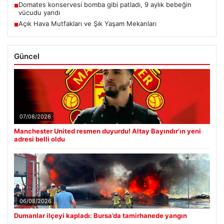
Domates konservesi bomba gibi patladı, 9 aylık bebeğin
■
vücudu yandı
Açık Hava Mutfakları ve Şık Yaşam Mekanları
■
Güncel
07/08/2026
Manchester United resmen duyurdu! Altay Bayındır’ın yeni
adresi belli oldu
06/08/2026
Dumanlar ilçeyi kapladı: Bursa’da tamirhanede yangın