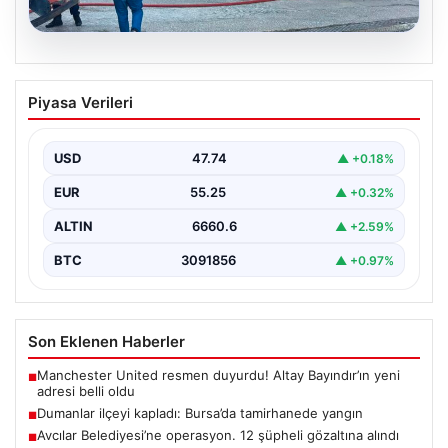
06.08.2026
Dumanlar ilçeyi kapladı: Bursa’da
Piyasa Verileri
tamirhanede yangın
USD
47.74
▲ +0.18%
EUR
55.25
▲ +0.32%
ALTIN
6660.6
▲ +2.59%
BTC
3091856
▲ +0.97%
Son Eklenen Haberler
Manchester United resmen duyurdu! Altay Bayındır’ın yeni
■
adresi belli oldu
Dumanlar ilçeyi kapladı: Bursa’da tamirhanede yangın
■
Avcılar Belediyesi’ne operasyon. 12 şüpheli gözaltına alındı
■