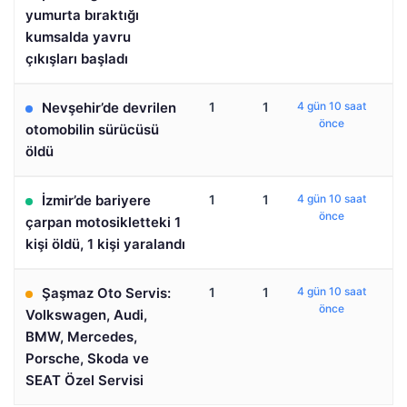
yumurta bıraktığı
kumsalda yavru
çıkışları başladı
Nevşehir’de devrilen
1
1
4 gün 10 saat
önce
otomobilin sürücüsü
öldü
İzmir’de bariyere
1
1
4 gün 10 saat
önce
çarpan motosikletteki 1
kişi öldü, 1 kişi yaralandı
Şaşmaz Oto Servis:
1
1
4 gün 10 saat
önce
Volkswagen, Audi,
BMW, Mercedes,
Porsche, Skoda ve
SEAT Özel Servisi