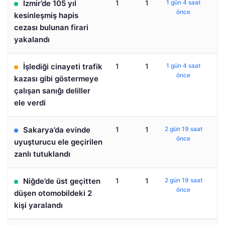
İzmir’de 105 yıl
1
1
1 gün 4 saat
önce
kesinleşmiş hapis
cezası bulunan firari
yakalandı
İşlediği cinayeti trafik
1
1
1 gün 4 saat
önce
kazası gibi göstermeye
çalışan sanığı deliller
ele verdi
Sakarya’da evinde
1
1
2 gün 19 saat
önce
uyuşturucu ele geçirilen
zanlı tutuklandı
Niğde’de üst geçitten
1
1
2 gün 19 saat
önce
düşen otomobildeki 2
kişi yaralandı