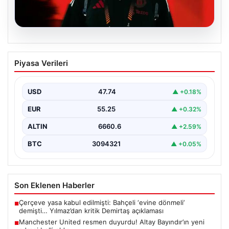
07.08.2026
Manchester United resmen duyurdu!
Piyasa Verileri
Altay Bayındır’ın yeni adresi belli oldu
USD
47.74
▲ +0.18%
EUR
55.25
▲ +0.32%
ALTIN
6660.6
▲ +2.59%
BTC
3094321
▲ +0.05%
Son Eklenen Haberler
Çerçeve yasa kabul edilmişti: Bahçeli ‘evine dönmeli’
■
demişti… Yılmaz’dan kritik Demirtaş açıklaması
Manchester United resmen duyurdu! Altay Bayındır’ın yeni
■