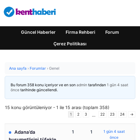
Güncel Haberler
Firma Rehberi
Forum
Çerez Politikası
Ana sayfa
›
Forumlar
›
Genel
Bu forum 358 konu içeriyor ve en son
admin
tarafından
1 gün 4 saat
önce
tarihinde güncellendi.
15 konu görüntüleniyor - 1 ile 15 arası (toplam 358)
1
2
3
22
23
24
→
…
Adana’da
1
1
1 gün 4 saat
önce
husumetlisini tüfekle