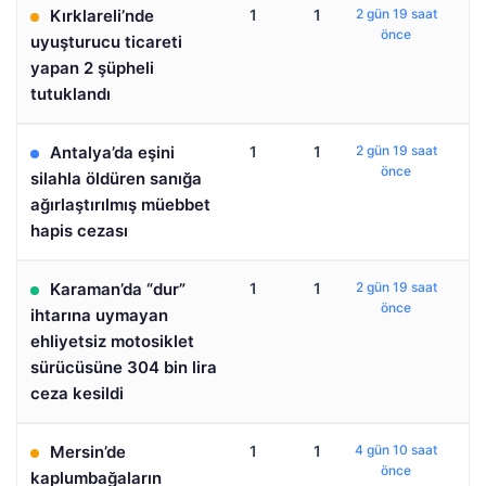
Kırklareli’nde
1
1
2 gün 19 saat
önce
uyuşturucu ticareti
yapan 2 şüpheli
tutuklandı
Antalya’da eşini
1
1
2 gün 19 saat
önce
silahla öldüren sanığa
ağırlaştırılmış müebbet
hapis cezası
Karaman’da “dur”
1
1
2 gün 19 saat
önce
ihtarına uymayan
ehliyetsiz motosiklet
sürücüsüne 304 bin lira
ceza kesildi
Mersin’de
1
1
4 gün 10 saat
önce
kaplumbağaların