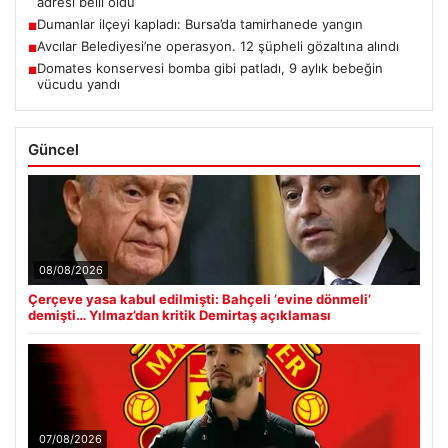
adresi belli oldu
Dumanlar ilçeyi kapladı: Bursa’da tamirhanede yangın
■
Avcılar Belediyesi’ne operasyon. 12 şüpheli gözaltına alındı
■
Domates konservesi bomba gibi patladı, 9 aylık bebeğin
■
vücudu yandı
Güncel
08/08/2026
Çerçeve yasa kabul edilmişti: Bahçeli ‘evine dönmeli’
demişti… Yılmaz’dan kritik Demirtaş açıklaması
07/08/2026