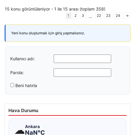
15 konu görüntüleniyor - 1 ile 15 arası (toplam 358)
1
2
3
22
23
24
→
…
Yeni konu oluşturmak için giriş yapmalısınız.
Kullanıcı adı:
Parola:
Beni hatırla
Hava Durumu
☁
Ankara
NaN°C