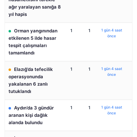
ağır yaralayan sanığa 8
yıl hapis
Orman yangınından
1
1
1 gün 4 saat
önce
etkilenen 5 ilde hasar
tespit çalışmaları
tamamlandı
Elazığ’da tefecilik
1
1
1 gün 4 saat
önce
operasyonunda
yakalanan 6 zanlı
tutuklandı
Aydın’da 3 gündür
1
1
1 gün 4 saat
önce
aranan kişi dağlık
alanda bulundu