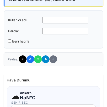
Kullanıcı adı:
Parola:
Beni hatırla
Paylaş:
Hava Durumu
☁
Ankara
NaN°C
ŞEHIR SEÇ