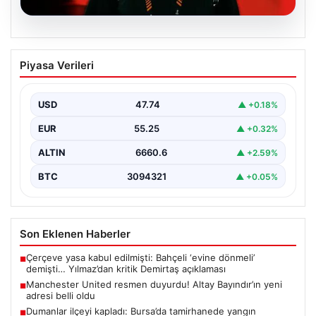
07.08.2026
Manchester United resmen duyurdu!
Piyasa Verileri
Altay Bayındır’ın yeni adresi belli oldu
USD
47.74
▲ +0.18%
EUR
55.25
▲ +0.32%
ALTIN
6660.6
▲ +2.59%
BTC
3094321
▲ +0.05%
Son Eklenen Haberler
Çerçeve yasa kabul edilmişti: Bahçeli ‘evine dönmeli’
■
demişti… Yılmaz’dan kritik Demirtaş açıklaması
Manchester United resmen duyurdu! Altay Bayındır’ın yeni
■
adresi belli oldu
Dumanlar ilçeyi kapladı: Bursa’da tamirhanede yangın
■