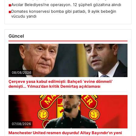
Avcılar Belediyesi’ne operasyon. 12 şüpheli gözaltına alındı
■
Domates konservesi bomba gibi patladı, 9 aylık bebeğin
■
vücudu yandı
Güncel
08/08/2026
Çerçeve yasa kabul edilmişti: Bahçeli ‘evine dönmeli’
demişti… Yılmaz’dan kritik Demirtaş açıklaması
07/08/2026
Manchester United resmen duyurdu! Altay Bayındır’ın yeni