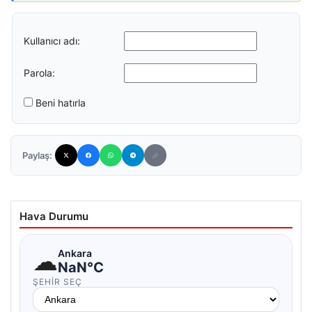
Kullanıcı adı:
Parola:
Beni hatırla
Paylaş:
Hava Durumu
☁
Ankara
NaN°C
ŞEHIR SEÇ