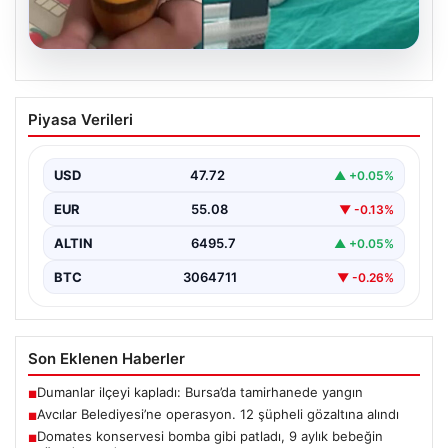
04.08.2026
Açık Hava Mutfakları ve Şık Yaşam
Piyasa Verileri
Mekanları
Dış hava tasarımı günümüzde ciddi bir gelişim
göstermektedir. Özellikle de lüks evlerde yaşayan ev…
USD
47.72
▲ +0.05%
EUR
55.08
▼ -0.13%
ALTIN
6495.7
▲ +0.05%
BTC
3064711
▼ -0.26%
Son Eklenen Haberler
Dumanlar ilçeyi kapladı: Bursa’da tamirhanede yangın
■
Avcılar Belediyesi’ne operasyon. 12 şüpheli gözaltına alındı
■
Domates konservesi bomba gibi patladı, 9 aylık bebeğin
■
vücudu yandı
Açık Hava Mutfakları ve Şık Yaşam Mekanları
■