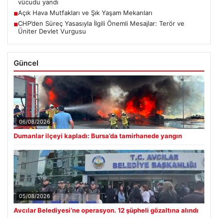
CHP’den Süreç Yasasıyla İlgili Önemli Mesajlar: Terör ve
■
Üniter Devlet Vurgusu
Güncel
06/08/2026
Dumanlar ilçeyi kapladı: Bursa’da tamirhanede yangın
05/08/2026
Avcılar Belediyesi’ne operasyon. 12 şüpheli gözaltına alındı