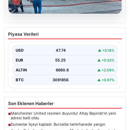
06.08.2026
Dumanlar ilçeyi kapladı: Bursa’da
Piyasa Verileri
tamirhanede yangın
USD
47.74
▲ +0.18%
EUR
55.25
▲ +0.32%
ALTIN
6660.6
▲ +2.59%
BTC
3091856
▲ +0.97%
Son Eklenen Haberler
Manchester United resmen duyurdu! Altay Bayındır’ın yeni
■
adresi belli oldu
Dumanlar ilçeyi kapladı: Bursa’da tamirhanede yangın
■