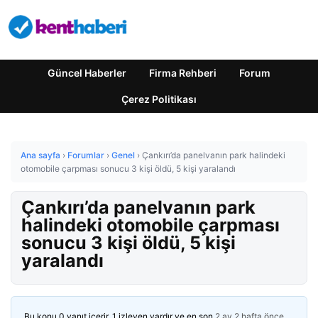
Güncel Haberler
Firma Rehberi
Forum
Çerez Politikası
Ana sayfa
›
Forumlar
›
Genel
›
Çankırı’da panelvanın park halindeki
otomobile çarpması sonucu 3 kişi öldü, 5 kişi yaralandı
Çankırı’da panelvanın park
halindeki otomobile çarpması
sonucu 3 kişi öldü, 5 kişi
yaralandı
Bu konu 0 yanıt içerir, 1 izleyen vardır ve en son
2 ay 2 hafta önce