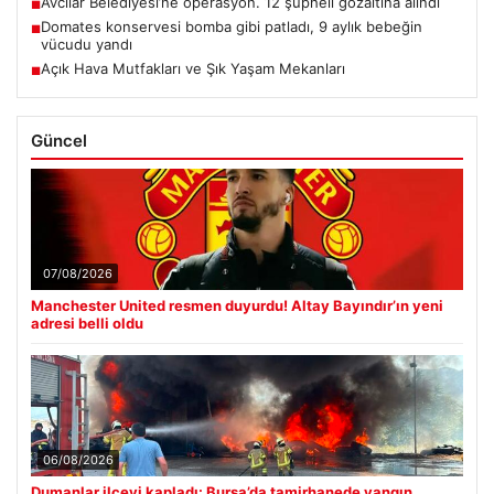
Avcılar Belediyesi’ne operasyon. 12 şüpheli gözaltına alındı
■
Domates konservesi bomba gibi patladı, 9 aylık bebeğin
■
vücudu yandı
Açık Hava Mutfakları ve Şık Yaşam Mekanları
■
Güncel
07/08/2026
Manchester United resmen duyurdu! Altay Bayındır’ın yeni
adresi belli oldu
06/08/2026
Dumanlar ilçeyi kapladı: Bursa’da tamirhanede yangın