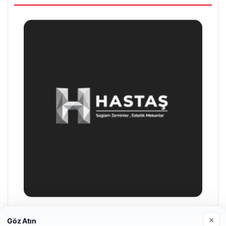
Hastaş Beton
×
Göz Atın