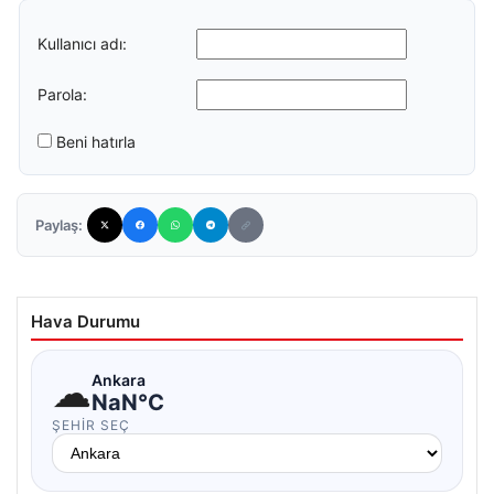
Kullanıcı adı:
Parola:
Beni hatırla
Paylaş:
Hava Durumu
☁
Ankara
NaN°C
ŞEHIR SEÇ