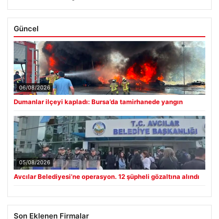
Güncel
06/08/2026
Dumanlar ilçeyi kapladı: Bursa’da tamirhanede yangın
05/08/2026
Avcılar Belediyesi’ne operasyon. 12 şüpheli gözaltına alındı
Son Eklenen Firmalar