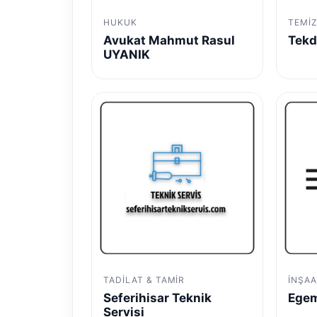
HUKUK
TEMIZ
Avukat Mahmut Rasul
Tekd
UYANIK
TADILAT & TAMIR
İNŞAA
Seferihisar Teknik
Egem
Servisi