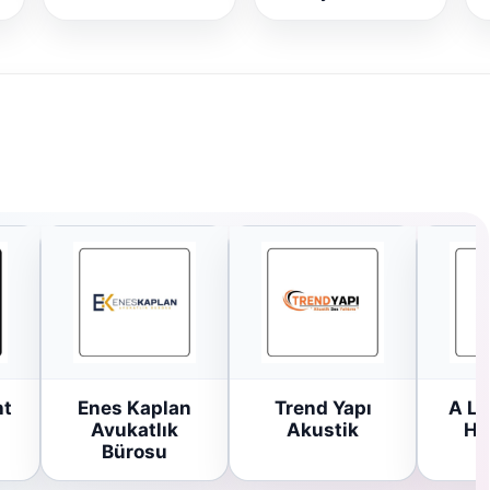
ht
Enes Kaplan
Trend Yapı
A Li
Avukatlık
Akustik
Ha
Bürosu