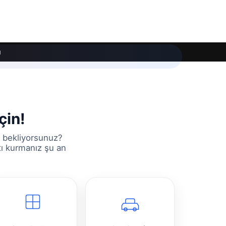
ı
çin!
ü bekliyorsunuz?
tı kurmanız şu an