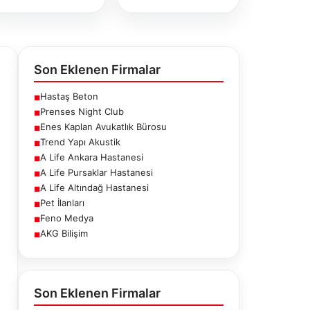
Son Eklenen Firmalar
Hastaş Beton
■
Prenses Night Club
■
Enes Kaplan Avukatlık Bürosu
■
Trend Yapı Akustik
■
A Life Ankara Hastanesi
■
A Life Pursaklar Hastanesi
■
A Life Altındağ Hastanesi
■
Pet İlanları
■
Feno Medya
■
AKG Bilişim
■
fe Ankara
A Life Pursaklar
A Life Altındağ
stanesi
Hastanesi
Hastanesi
Son Eklenen Firmalar