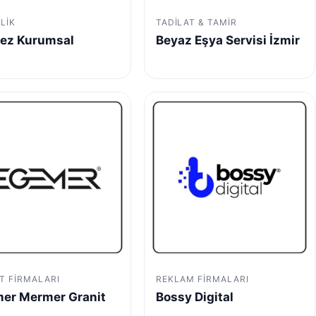
LIK
TADILAT & TAMIR
ez Kurumsal
Beyaz Eşya Servisi İzmir
T FIRMALARI
REKLAM FIRMALARI
er Mermer Granit
Bossy Digital