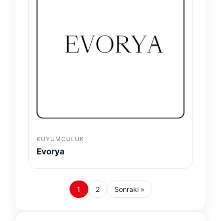
KUYUMCULUK
Evorya
1
2
Sonraki »