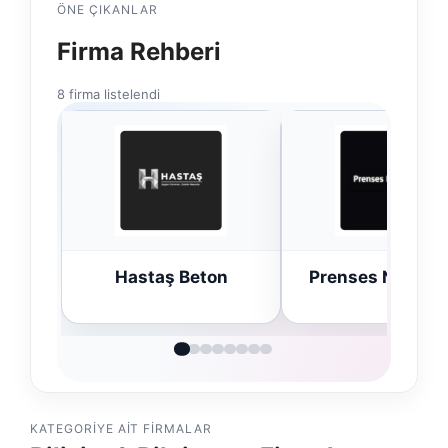
ÖNE ÇIKANLAR
Firma Rehberi
8 firma listelendi
ton
Prenses Night Club
Enes Kapl
Avukatlık Bü
KATEGORIYE AIT FIRMALAR