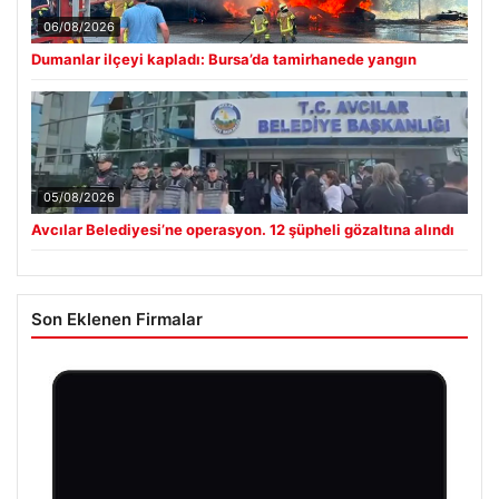
06/08/2026
Dumanlar ilçeyi kapladı: Bursa’da tamirhanede yangın
05/08/2026
Avcılar Belediyesi’ne operasyon. 12 şüpheli gözaltına alındı
Son Eklenen Firmalar