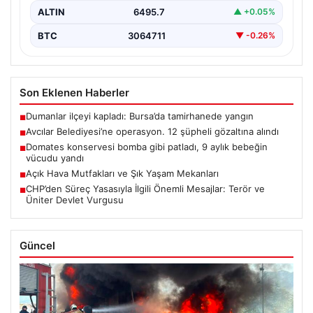
ALTIN
6495.7
▲ +0.05%
BTC
3064711
▼ -0.26%
Son Eklenen Haberler
Dumanlar ilçeyi kapladı: Bursa’da tamirhanede yangın
■
Avcılar Belediyesi’ne operasyon. 12 şüpheli gözaltına alındı
■
Domates konservesi bomba gibi patladı, 9 aylık bebeğin
■
vücudu yandı
Açık Hava Mutfakları ve Şık Yaşam Mekanları
■
CHP’den Süreç Yasasıyla İlgili Önemli Mesajlar: Terör ve
■
Üniter Devlet Vurgusu
Güncel