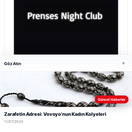
×
Göz Atın
Prenses Night Club
29/04/2026
Web sitemizi nasıl kullandığınızı daha iyi anlayabilmek,
Güncel Haberler
deneyiminizi kişiselleştirmek ve geliştirmek amacıyla çerezler
kullanıyoruz.
Çerez Politikamız
Zarafetin Adresi: Vovoyo’nun Kadın Kolyeleri
Reddet
Kabul Et
11/07/2024