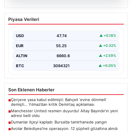
07.08.2026
Manchester United resmen duyurdu!
Piyasa Verileri
Altay Bayındır’ın yeni adresi belli oldu
USD
47.74
▲ +0.18%
EUR
55.25
▲ +0.32%
ALTIN
6660.6
▲ +2.59%
BTC
3094321
▲ +0.05%
Son Eklenen Haberler
Çerçeve yasa kabul edilmişti: Bahçeli ‘evine dönmeli’
■
demişti… Yılmaz’dan kritik Demirtaş açıklaması
Manchester United resmen duyurdu! Altay Bayındır’ın yeni
■
adresi belli oldu
Dumanlar ilçeyi kapladı: Bursa’da tamirhanede yangın
■
Avcılar Belediyesi’ne operasyon. 12 şüpheli gözaltına alındı
■