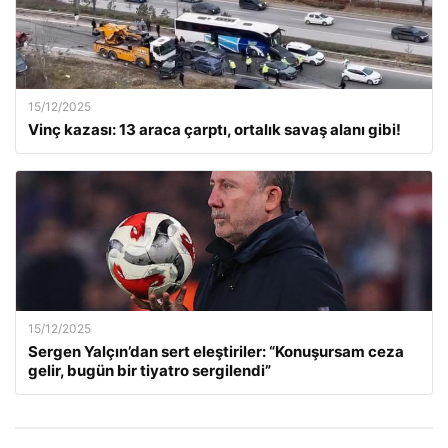
15/12/2025
Vinç kazası: 13 araca çarptı, ortalık savaş alanı gibi!
15/12/2025
Sergen Yalçın’dan sert eleştiriler: “Konuşursam ceza
gelir, bugün bir tiyatro sergilendi”