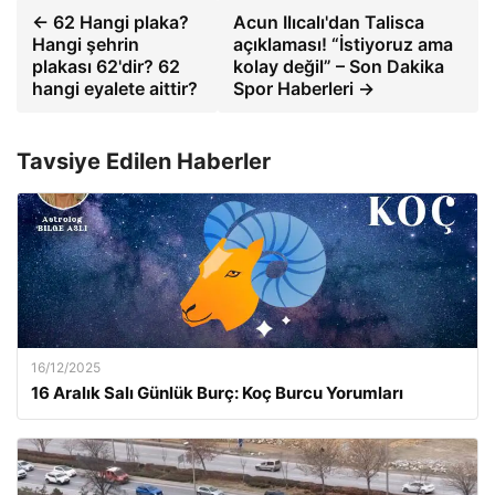
← 62 Hangi plaka?
Acun Ilıcalı'dan Talisca
Hangi şehrin
açıklaması! “İstiyoruz ama
plakası 62'dir? 62
kolay değil” – Son Dakika
hangi eyalete aittir?
Spor Haberleri →
Tavsiye Edilen Haberler
16/12/2025
16 Aralık Salı Günlük Burç: Koç Burcu Yorumları