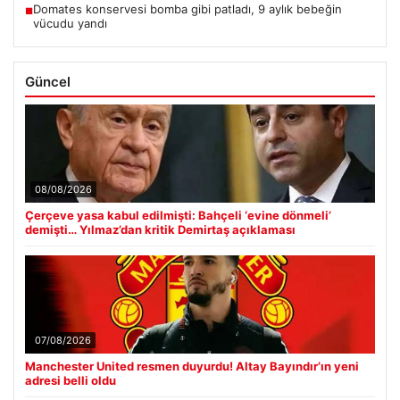
Domates konservesi bomba gibi patladı, 9 aylık bebeğin
■
vücudu yandı
Güncel
08/08/2026
Çerçeve yasa kabul edilmişti: Bahçeli ‘evine dönmeli’
demişti… Yılmaz’dan kritik Demirtaş açıklaması
07/08/2026
Manchester United resmen duyurdu! Altay Bayındır’ın yeni
adresi belli oldu