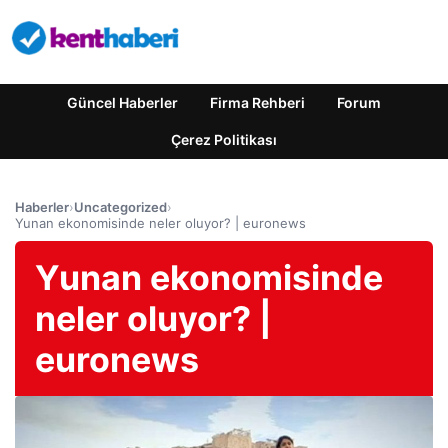
Güncel Haberler
Firma Rehberi
Forum
Çerez Politikası
Haberler
›
Uncategorized
›
Yunan ekonomisinde neler oluyor? | euronews
Yunan ekonomisinde
neler oluyor? |
euronews