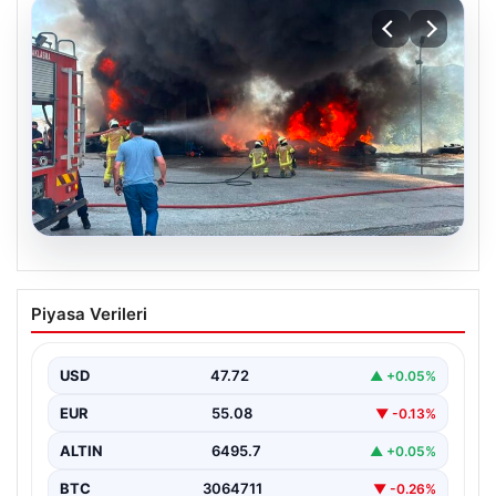
06.08.2026
Dumanlar ilçeyi kapladı: Bursa’da
Piyasa Verileri
tamirhanede yangın
USD
47.72
▲ +0.05%
EUR
55.08
▼ -0.13%
ALTIN
6495.7
▲ +0.05%
BTC
3064711
▼ -0.26%