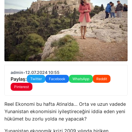
admin
•
12.07.2024 10:55
Paylaş:
Twitter
Facebook
WhatsApp
Reddit
Pinterest
Reel Ekonomi bu hafta Atina’da… Orta ve uzun vadede
Yunanistan ekonomisini iyileştireceğini iddia eden yeni
hükümet bu zorlu yolda ne yapacak?
Yunanistan ekonomik krizi 2009 yılında biriken