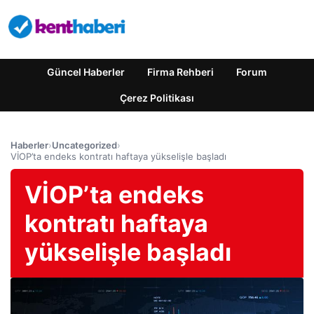
Güncel Haberler
Firma Rehberi
Forum
Çerez Politikası
Haberler
›
Uncategorized
›
VİOP’ta endeks kontratı haftaya yükselişle başladı
VİOP’ta endeks
kontratı haftaya
yükselişle başladı