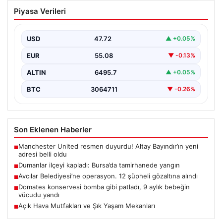
Dumanlar ilçeyi kapladı: Bursa’da
Piyasa Verileri
tamirhanede yangın
USD
47.72
▲ +0.05%
EUR
55.08
▼ -0.13%
ALTIN
6495.7
▲ +0.05%
BTC
3064711
▼ -0.26%
Son Eklenen Haberler
Manchester United resmen duyurdu! Altay Bayındır’ın yeni
■
adresi belli oldu
Dumanlar ilçeyi kapladı: Bursa’da tamirhanede yangın
■
Avcılar Belediyesi’ne operasyon. 12 şüpheli gözaltına alındı
■
Domates konservesi bomba gibi patladı, 9 aylık bebeğin
■
vücudu yandı
Açık Hava Mutfakları ve Şık Yaşam Mekanları
■