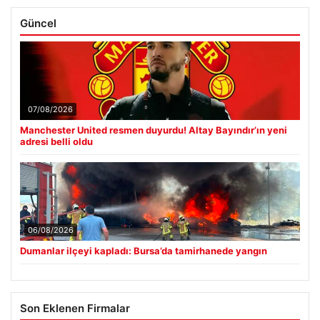
Güncel
07/08/2026
Manchester United resmen duyurdu! Altay Bayındır’ın yeni
adresi belli oldu
06/08/2026
Dumanlar ilçeyi kapladı: Bursa’da tamirhanede yangın
Son Eklenen Firmalar