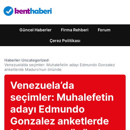
Güncel Haberler
Firma Rehberi
Forum
Çerez Politikası
Haberler
›
Uncategorized
›
Venezuela’da seçimler: Muhalefetin adayı Edmundo Gonzalez
anketlerde Maduro’nun önünde
Venezuela’da
seçimler: Muhalefetin
adayı Edmundo
Gonzalez anketlerde