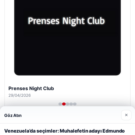
Prenses Night Club
29/04/2026
×
Göz Atın
Web sitemizi nasıl kullandığınızı daha iyi anlayabilmek,
deneyiminizi kişiselleştirmek ve geliştirmek amacıyla çerezler
Venezuela’da seçimler: Muhalefetin adayı Edmundo
kullanıyoruz.
Çerez Politikamız