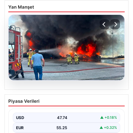
Yan Manşet
06.08.2026
Dumanlar ilçeyi kapladı: Bursa’da
Piyasa Verileri
tamirhanede yangın
USD
47.74
▲ +0.18%
EUR
55.25
▲ +0.32%