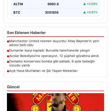
ALTIN
6660.6
▲ +2.59%
BTC
3091856
▲ +0.97%
Son Eklenen Haberler
Manchester United resmen duyurdu! Altay Bayındır’ın yeni
■
adresi belli oldu
Dumanlar ilçeyi kapladı: Bursa’da tamirhanede yangın
■
Avcılar Belediyesi’ne operasyon. 12 şüpheli gözaltına alındı
■
Domates konservesi bomba gibi patladı, 9 aylık bebeğin
■
vücudu yandı
Açık Hava Mutfakları ve Şık Yaşam Mekanları
■
Güncel