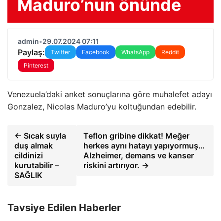
Maduro’nun önünde
admin
•
29.07.2024 07:11
Paylaş:
Twitter
Facebook
WhatsApp
Reddit
Pinterest
Venezuela’daki anket sonuçlarına göre muhalefet adayı
Gonzalez, Nicolas Maduro’yu koltuğundan edebilir.
← Sıcak suyla
Teflon gribine dikkat! Meğer
duş almak
herkes aynı hatayı yapıyormuş…
cildinizi
Alzheimer, demans ve kanser
kurutabilir –
riskini artırıyor. →
SAĞLIK
Tavsiye Edilen Haberler