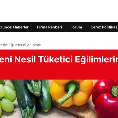
Güncel Haberler
Firma Rehberi
Forum
Çerez Politikas
etici Eğilimlerini Anlamak
eni Nesil Tüketici Eğilimleri