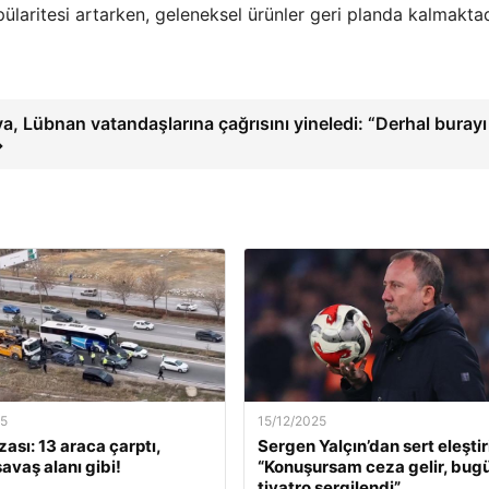
aritesi artarken, geleneksel ürünler geri planda kalmaktad
, Lübnan vatandaşlarına çağrısını yineledi: “Derhal burayı
→
25
15/12/2025
ası: 13 araca çarptı,
Sergen Yalçın’dan sert eleştiri
savaş alanı gibi!
“Konuşursam ceza gelir, bugü
tiyatro sergilendi”