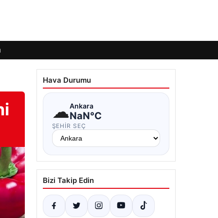
ı
Hava Durumu
ni
☁
Ankara
NaN°C
ŞEHIR SEÇ
Bizi Takip Edin