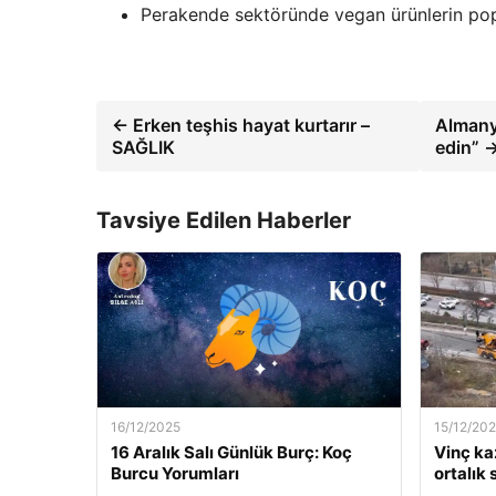
Perakende sektöründe vegan ürünlerin popül
← Erken teşhis hayat kurtarır –
Almanya
SAĞLIK
edin” 
Tavsiye Edilen Haberler
16/12/2025
15/12/20
16 Aralık Salı Günlük Burç: Koç
Vinç kaz
Burcu Yorumları
ortalık 