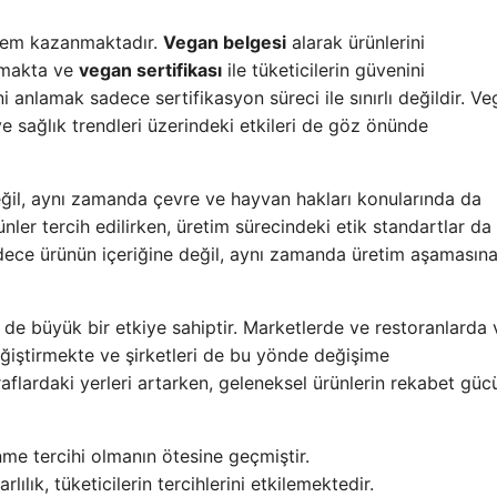
önem kazanmaktadır.
Vegan belgesi
alarak ürünlerini
lamakta ve
vegan sertifikası
ile tüketicilerin güvenini
 anlamak sadece sertifikasyon süreci ile sınırlı değildir. V
ve sağlık trendleri üzerindeki etkileri de göz önünde
değil, aynı zamanda çevre ve hayvan hakları konularında da
nler tercih edilirken, üretim sürecindeki etik standartlar da
adece ürünün içeriğine değil, aynı zamanda üretim aşamasın
 de büyük bir etkiye sahiptir. Marketlerde ve restoranlarda
değiştirmekte ve şirketleri de bu yönde değişime
raflardaki yerleri artarken, geleneksel ürünlerin rekabet güc
nme tercihi olmanın ötesine geçmiştir.
ılık, tüketicilerin tercihlerini etkilemektedir.