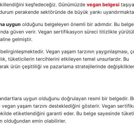
 şekillendiğini keşfedeceğiz. Günümüzde
vegan belgesi
taşıy
bu durum perakende sektöründe de büyük yankı uyandırmaktad
ına uygun
olduğunu belgeleyen önemli bir adımdır. Bu belge
ında güven verir. Vegan sertifikasyon süreci titizlikle yürütü
aline gelmiştir.
elirginleşmektedir. Vegan yaşam tarzının yaygınlaşması, ç
ık, tüketicilerin tercihlerini etkileyen temel unsurlardır. Bu
ak ürün çeşitliliği ve pazarlama stratejilerinde değişiklikle
standartlara uygun olduğunu doğrulayan resmi bir belgedir. B
 vegan yaşam tarzını desteklediğini gösterir. Vegan sertifika
ekilde etiketlendiğini garanti eder. Bu belge sayesinde tüketic
n olduğundan emin olabilirler.