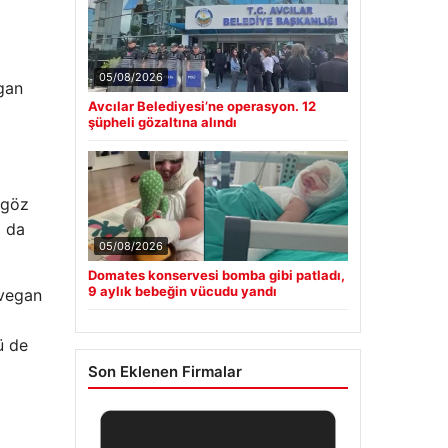
05/08/2026
egan
Avcılar Belediyesi’ne operasyon. 12
şüpheli gözaltına alındı
 göz
a da
05/08/2026
Domates konservesi bomba gibi patladı,
9 aylık bebeğin vücudu yandı
 vegan
ü de
Son Eklenen Firmalar