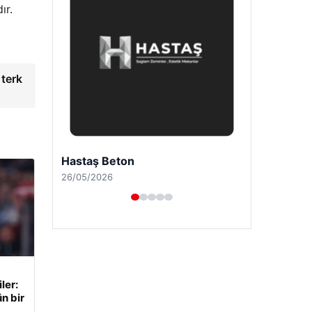
ır.
 terk
Prenses Night Club
29/04/2026
ler:
n bir