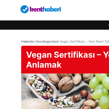
Haberler
›
Uncategorized
›
Vegan Sertifikası – Yeni Nesil Tük
Vegan Sertifikası – Y
Anlamak