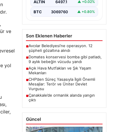
ALTIN
6497.1
▲ +0.02%
“content”: “…
an
ır.
BTC
3069760
▲ +0.80%
,
lür ve
Son Eklenen Haberler
Avcılar Belediyesi’ne operasyon. 12
■
evresel
şüpheli gözaltına alındı
Domates konservesi bomba gibi patladı,
■
9 aylık bebeğin vücudu yandı
re yol
Açık Hava Mutfakları ve Şık Yaşam
■
Mekanları
CHP’den Süreç Yasasıyla İlgili Önemli
■
Mesajlar: Terör ve Üniter Devlet
Vurgusu
Çanakkale’de ormanlık alanda yangın
■
u
çıktı
sı,
iler,
Güncel