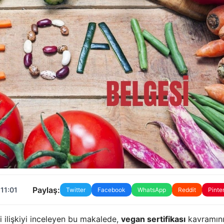
Paylaş:
11:01
Twitter
Facebook
WhatsApp
Reddit
Pinte
ki ilişkiyi inceleyen bu makalede,
vegan sertifikası
kavramın