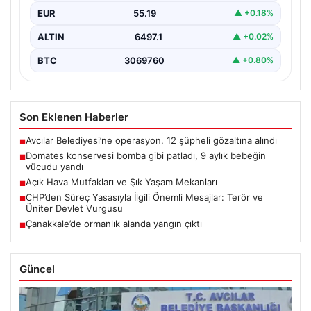
EUR
55.19
▲ +0.18%
ALTIN
6497.1
▲ +0.02%
BTC
3069760
▲ +0.80%
Son Eklenen Haberler
Avcılar Belediyesi’ne operasyon. 12 şüpheli gözaltına alındı
■
Domates konservesi bomba gibi patladı, 9 aylık bebeğin
■
vücudu yandı
Açık Hava Mutfakları ve Şık Yaşam Mekanları
■
CHP’den Süreç Yasasıyla İlgili Önemli Mesajlar: Terör ve
■
Üniter Devlet Vurgusu
Çanakkale’de ormanlık alanda yangın çıktı
■
Güncel