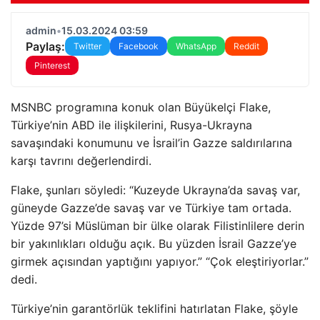
admin
•
15.03.2024 03:59
Paylaş:
Twitter
Facebook
WhatsApp
Reddit
Pinterest
MSNBC programına konuk olan Büyükelçi Flake,
Türkiye’nin ABD ile ilişkilerini, Rusya-Ukrayna
savaşındaki konumunu ve İsrail’in Gazze saldırılarına
karşı tavrını değerlendirdi.
Flake, şunları söyledi: “Kuzeyde Ukrayna’da savaş var,
güneyde Gazze’de savaş var ve Türkiye tam ortada.
Yüzde 97’si Müslüman bir ülke olarak Filistinlilere derin
bir yakınlıkları olduğu açık. Bu yüzden İsrail Gazze’ye
girmek açısından yaptığını yapıyor.” “Çok eleştiriyorlar.”
dedi.
Türkiye’nin garantörlük teklifini hatırlatan Flake, şöyle