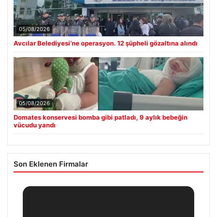
05/08/2026
Avcılar Belediyesi’ne operasyon. 12 şüpheli gözaltına alındı
05/08/2026
Domates konservesi bomba gibi patladı, 9 aylık bebeğin
vücudu yandı
Son Eklenen Firmalar