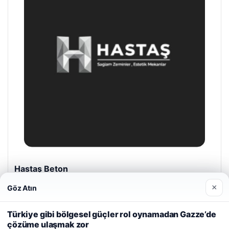
Prenses Night Club
29/04/2026
×
Göz Atın
Web sitemizi nasıl kullandığınızı daha iyi anlayabilmek,
deneyiminizi kişiselleştirmek ve geliştirmek amacıyla çerezler
Türkiye gibi bölgesel güçler rol oynamadan Gazze’de
kullanıyoruz.
Çerez Politikamız
çözüme ulaşmak zor