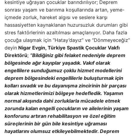
kesintiye uğrayan çocuklar barındırılıyor; Deprem
sonrası yaşam ve barınma koşullarında artan, yeme-
içmede zorluk, hareket algısı ve seslere karşı
hassasiyetten kaynaklanan huzursuzluk durumları gibi
stres faktörlerinin azaltılması amaçlanıyor. Daha fazla
çocuğa ulaşmak için “Hatay’dayız” ve “Dönmeyeceğiz”
deyin
Nigar Evgin, Türkiye Spastik Çocuklar Vakfı
Direktörü
;
“Bildiğiniz gibi felaket nedeniyle deprem
bölgesinde ağır kayıplar yaşadık. Vakıf olarak
engellilere sunduğumuz çoklu hizmet modellerini
deprem bölgesindeki engellilerle buluşturmak için
kolları sıvadık ve bu dayanışma zincirinin bir parçası
olarak hizmetlerimizi bölgeye hedefledik. Yaşamın
normal akışında dahi zorluklarla mücadele etmek
zorunda kalan engelli çocukların ve ailelerinin yaşam
konforunu artıran rehabilitasyon ve özel eğitim
süreçlerinin bir gün bile kesintiye uğraması
hayatlarını olumsuz etkileyebilmektedir.
Deprem