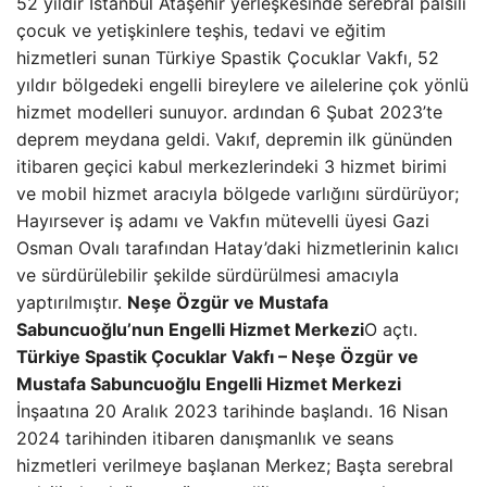
52 yıldır İstanbul Ataşehir yerleşkesinde serebral palsili
çocuk ve yetişkinlere teşhis, tedavi ve eğitim
hizmetleri sunan Türkiye Spastik Çocuklar Vakfı, 52
yıldır bölgedeki engelli bireylere ve ailelerine çok yönlü
hizmet modelleri sunuyor. ardından 6 Şubat 2023’te
deprem meydana geldi. Vakıf, depremin ilk gününden
itibaren geçici kabul merkezlerindeki 3 hizmet birimi
ve mobil hizmet aracıyla bölgede varlığını sürdürüyor;
Hayırsever iş adamı ve Vakfın mütevelli üyesi Gazi
Osman Ovalı tarafından Hatay’daki hizmetlerinin kalıcı
ve sürdürülebilir şekilde sürdürülmesi amacıyla
yaptırılmıştır.
Neşe Özgür ve Mustafa
Sabuncuoğlu’nun Engelli Hizmet Merkezi
O açtı.
Türkiye Spastik Çocuklar Vakfı – Neşe Özgür ve
Mustafa Sabuncuoğlu Engelli Hizmet Merkezi
İnşaatına 20 Aralık 2023 tarihinde başlandı. 16 Nisan
2024 tarihinden itibaren danışmanlık ve seans
hizmetleri verilmeye başlanan Merkez; Başta serebral