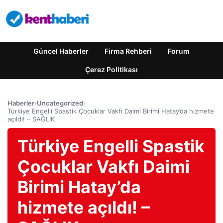
Güncel Haberler
Firma Rehberi
Forum
Çerez Politikası
Haberler
›
Uncategorized
›
Türkiye Engelli Spastik Çocuklar Vakfı Daimi Birimi Hatay’da hizmete
açıldı! – SAĞLIK
Türkiye Engelli Spastik
Çocuklar Vakfı Daimi
Birimi Hatay’da
hizmete açıldı! –