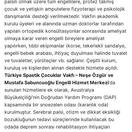
palsili olmak üzere tüm engellilere, protez takmış
çocuk ve yetişkin amputelere fizyoterapi ve psikolojik
danışmanlık desteği verilmektedir. Vakfın akademik
kurulu üyeleri ve alanında uzman doktorlar tarafından
yapılan ortopedik konsültasyonlar sonrasında ameliyat
olmaya karar veren engelli bireylere ameliyat
yapılırken, tıbbi ekipmanlar (korse, tekerlekli sandalye,
engelli bebek arabası, ihtiyaç duyulması halinde tuvalet
ve tuvaletler, yürüteçler vb. sağlanır. Çeşitli kurum,
kuruluş ve kişilerden alınan destekle hizmete açıldı.
Türkiye Spastik Çocuklar Vakfı – Neşe Özgür ve
Mustafa Sabuncuoğlu Engelli Hizmet Merkezi
‘da
sunulan hizmetlere ek olarak, Avustralya
Büyükelçiliği’nin Doğrudan Yardım Programı (DAP)
kapsamında bir snoezelen odası (karanlık oda)
kurulmuştur. Serebral palsi, otizm ve dikkat eksikliği
bozukluğunun tedavi süreçlerinde kullanılacak bu
odada deprem sonrası rehabilitasyon ihtiyaçları