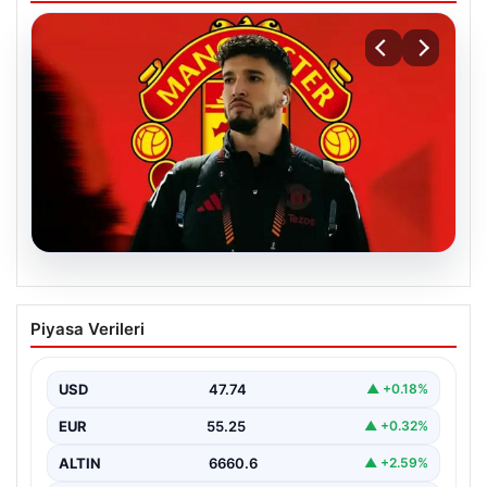
07.08.2026
Manchester United resmen duyurdu!
Piyasa Verileri
Altay Bayındır’ın yeni adresi belli oldu
USD
47.74
▲ +0.18%
EUR
55.25
▲ +0.32%
ALTIN
6660.6
▲ +2.59%