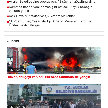
Avcılar Belediyesi’ne operasyon. 12 şüpheli gözaltına alındı
■
Domates konservesi bomba gibi patladı, 9 aylık bebeğin
■
vücudu yandı
Açık Hava Mutfakları ve Şık Yaşam Mekanları
■
CHP’den Süreç Yasasıyla İlgili Önemli Mesajlar: Terör ve
■
Üniter Devlet Vurgusu
Güncel
06/08/2026
Dumanlar ilçeyi kapladı: Bursa’da tamirhanede yangın
05/08/2026