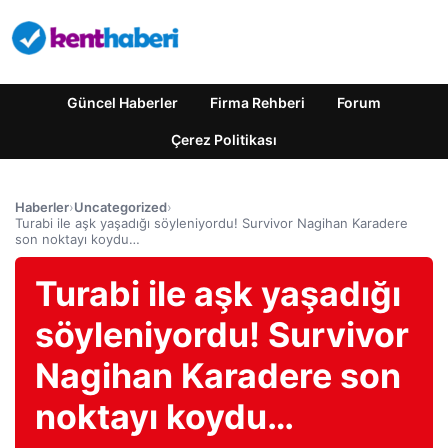
Güncel Haberler
Firma Rehberi
Forum
Çerez Politikası
Haberler
›
Uncategorized
›
Turabi ile aşk yaşadığı söyleniyordu! Survivor Nagihan Karadere
son noktayı koydu…
Turabi ile aşk yaşadığı
söyleniyordu! Survivor
Nagihan Karadere son
noktayı koydu…