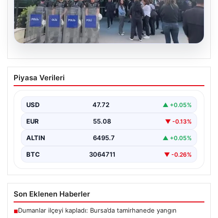
05.08.2026
Avcılar Belediyesi’ne operasyon. 12
Piyasa Verileri
şüpheli gözaltına alındı
USD
47.72
▲ +0.05%
EUR
55.08
▼ -0.13%
ALTIN
6495.7
▲ +0.05%
BTC
3064711
▼ -0.26%
Son Eklenen Haberler
Dumanlar ilçeyi kapladı: Bursa’da tamirhanede yangın
■