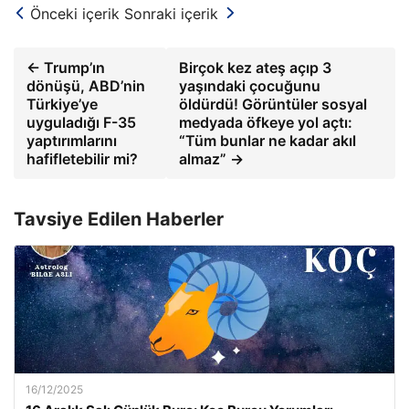
Önceki içerik
Sonraki içerik
← Trump’ın
Birçok kez ateş açıp 3
dönüşü, ABD’nin
yaşındaki çocuğunu
Türkiye’ye
öldürdü! Görüntüler sosyal
uyguladığı F-35
medyada öfkeye yol açtı:
yaptırımlarını
“Tüm bunlar ne kadar akıl
hafifletebilir mi?
almaz” →
Tavsiye Edilen Haberler
16/12/2025