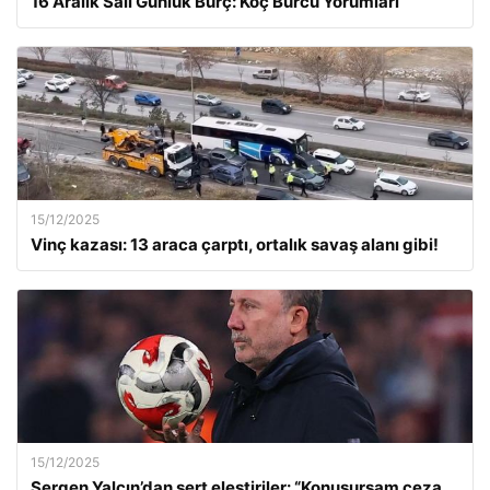
16 Aralık Salı Günlük Burç: Koç Burcu Yorumları
15/12/2025
Vinç kazası: 13 araca çarptı, ortalık savaş alanı gibi!
15/12/2025
Sergen Yalçın’dan sert eleştiriler: “Konuşursam ceza