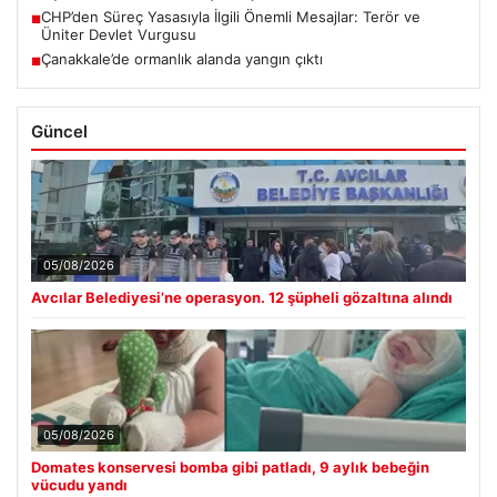
CHP’den Süreç Yasasıyla İlgili Önemli Mesajlar: Terör ve
■
Üniter Devlet Vurgusu
Çanakkale’de ormanlık alanda yangın çıktı
■
Güncel
05/08/2026
Avcılar Belediyesi’ne operasyon. 12 şüpheli gözaltına alındı
05/08/2026
Domates konservesi bomba gibi patladı, 9 aylık bebeğin
vücudu yandı