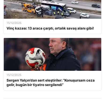
15/12/2025
Vinç kazası: 13 araca çarptı, ortalık savaş alanı gibi!
15/12/2025
Sergen Yalçın’dan sert eleştiriler: “Konuşursam ceza
gelir, bugün bir tiyatro sergilendi”