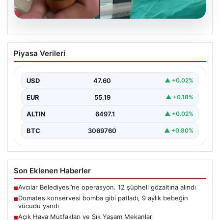
05.08.2026
Domates konservesi bomba gibi patladı,
Piyasa Verileri
9 aylık bebeğin vücudu yandı
{ “title”: “Mersin’de Domates Konservesi Patlaması: 9
Aylık Bebek Yanıklarla Mücadele Etti”, “content”: “…
USD
47.60
▲ +0.02%
EUR
55.19
▲ +0.18%
ALTIN
6497.1
▲ +0.02%
BTC
3069760
▲ +0.80%
Son Eklenen Haberler
Avcılar Belediyesi’ne operasyon. 12 şüpheli gözaltına alındı
■
Domates konservesi bomba gibi patladı, 9 aylık bebeğin
■
vücudu yandı
Açık Hava Mutfakları ve Şık Yaşam Mekanları
■