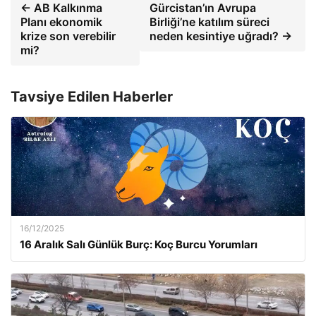
← AB Kalkınma
Gürcistan’ın Avrupa
Planı ekonomik
Birliği’ne katılım süreci
krize son verebilir
neden kesintiye uğradı? →
mi?
Tavsiye Edilen Haberler
16/12/2025
16 Aralık Salı Günlük Burç: Koç Burcu Yorumları