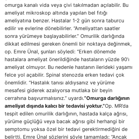
omurga kanalı vida veya çivi takılmadan açılabilir. Bu
ameliyat mikroskop altında yapılan bel fıtığı
ameliyatına benzer. Hastalar 1-2 gün sonra taburcu
edilir ve evlerine dönebilirler. “Ameliyattan saatler
sonra yürümeye başlayabilirler.” Omurilik darlığında
dikkat edilmesi gereken önemli bir noktaya değinmek,
op. Emre Ünal, şunları söyledi: “Erken dönemde
hastalara ameliyat önerildiğinde hastaların yüzde 90’ı
ameliyat olmuyor. Bu nedenle hastanın ilerideki yaşamı
felce yol açabilir. Spinal stenozda erken tedavi çok
önemlidir. “Hastalık tanısı aldıysanız ve yürüme
mesafesi giderek azalıyorsa mutlaka bir beyin
cerrahına başvurmalısınız.” uyardı.
“Omurga darlığının
ameliyat dışında kalıcı bir tedavisi yoktur.”
Op. MR’da
tespit edilen omurilik darlığının, hastada kalça ağrısı,
yürüme güçlüğü veya bacak ağrısı gibi herhangi bir
semptomu yoksa özel bir tedavi gerektirmediğini de
belirtti. Emre Ünal sözlerini şöyle tamamladı: “Ancak