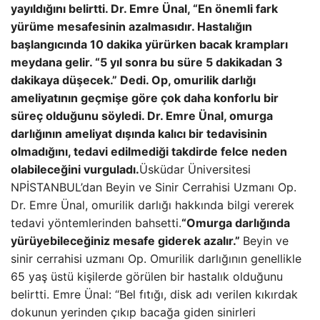
yayıldığını belirtti. Dr. Emre Ünal, “En önemli fark
yürüme mesafesinin azalmasıdır. Hastalığın
başlangıcında 10 dakika yürürken bacak krampları
meydana gelir. “5 yıl sonra bu süre 5 dakikadan 3
dakikaya düşecek.” Dedi. Op, omurilik darlığı
ameliyatının geçmişe göre çok daha konforlu bir
süreç olduğunu söyledi. Dr. Emre Ünal, omurga
darlığının ameliyat dışında kalıcı bir tedavisinin
olmadığını, tedavi edilmediği takdirde felce neden
olabileceğini vurguladı.
Üsküdar Üniversitesi
NPİSTANBUL’dan Beyin ve Sinir Cerrahisi Uzmanı Op.
Dr. Emre Ünal, omurilik darlığı hakkında bilgi vererek
tedavi yöntemlerinden bahsetti.
“Omurga darlığında
yürüyebileceğiniz mesafe giderek azalır.”
Beyin ve
sinir cerrahisi uzmanı Op. Omurilik darlığının genellikle
65 yaş üstü kişilerde görülen bir hastalık olduğunu
belirtti. Emre Ünal: “Bel fıtığı, disk adı verilen kıkırdak
dokunun yerinden çıkıp bacağa giden sinirleri