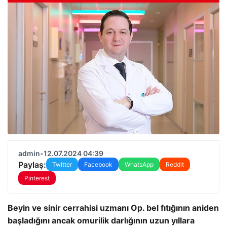
admin
•
12.07.2024 04:39
Paylaş:
Twitter
Facebook
WhatsApp
Reddit
Pinterest
Beyin ve sinir cerrahisi uzmanı Op. bel fıtığının aniden
başladığını ancak omurilik darlığının uzun yıllara