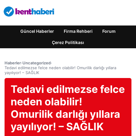
Güncel Haberler
Firma Rehberi
Forum
Çerez Politikası
Haberler
›
Uncategorized
›
Tedavi edilmezse felce neden olabilir! Omurilik darlığı yıllara
yayılıyor! – SAĞLIK
Tedavi edilmezse felce
neden olabilir!
Omurilik darlığı yıllara
yayılıyor! – SAĞLIK