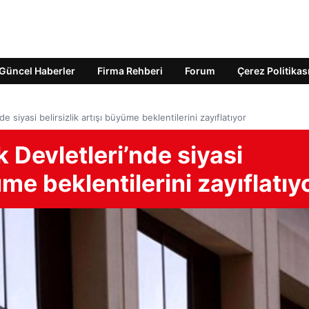
Güncel Haberler
Firma Rehberi
Forum
Çerez Politikas
e siyasi belirsizlik artışı büyüme beklentilerini zayıflatıyor
 Devletleri’nde siyasi
üme beklentilerini zayıflatıy