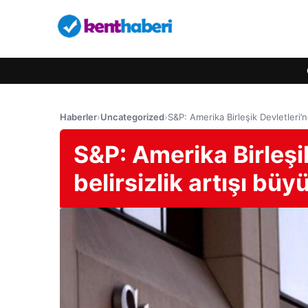
Haberler
›
Uncategorized
›
S&P: Amerika Birleşik Devletleri’nd
S&P: Amerika Birleşik
belirsizlik artışı büy