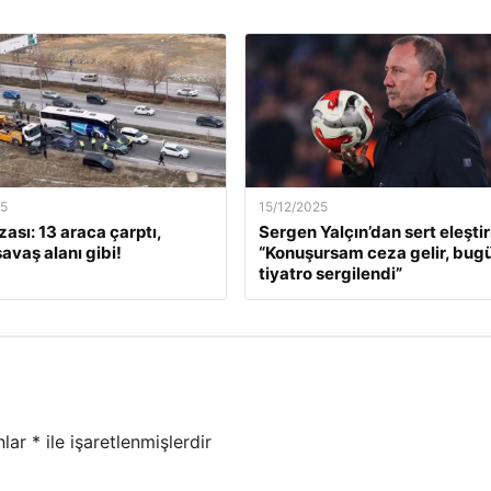
25
15/12/2025
ası: 13 araca çarptı,
Sergen Yalçın’dan sert eleştiri
savaş alanı gibi!
“Konuşursam ceza gelir, bugü
tiyatro sergilendi”
nlar
*
ile işaretlenmişlerdir