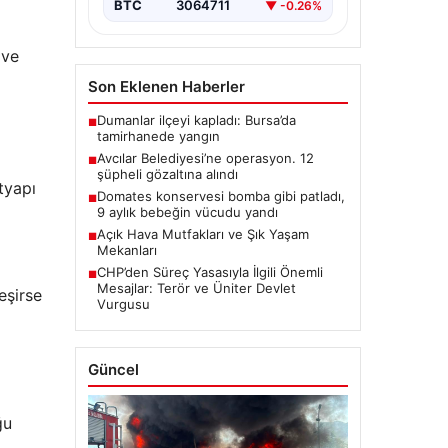
BTC
3064711
▼ -0.26%
 ve
Son Eklenen Haberler
Dumanlar ilçeyi kapladı: Bursa’da
D
■
tamirhanede yangın
Avcılar Belediyesi’ne operasyon. 12
■
şüpheli gözaltına alındı
tyapı
Domates konservesi bomba gibi patladı,
■
9 aylık bebeğin vücudu yandı
Açık Hava Mutfakları ve Şık Yaşam
■
Mekanları
CHP’den Süreç Yasasıyla İlgili Önemli
■
Mesajlar: Terör ve Üniter Devlet
eşirse
Vurgusu
Güncel
ğu