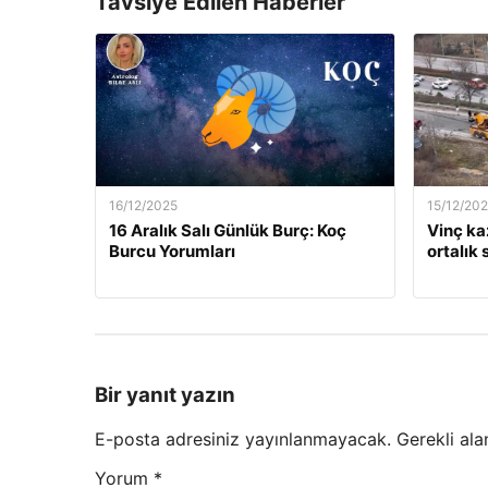
Tavsiye Edilen Haberler
16/12/2025
15/12/20
16 Aralık Salı Günlük Burç: Koç
Vinç kaz
Burcu Yorumları
ortalık 
Bir yanıt yazın
E-posta adresiniz yayınlanmayacak.
Gerekli ala
Yorum
*