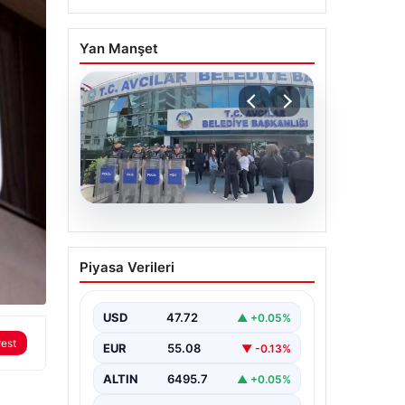
Yan Manşet
05.08.2026
Avcılar Belediyesi’ne
Piyasa Verileri
operasyon. 12 şüpheli
gözaltına alındı
USD
47.72
▲ +0.05%
rest
EUR
55.08
▼ -0.13%
ALTIN
6495.7
▲ +0.05%