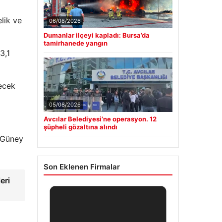
lik ve
06/08/2026
Dumanlar ilçeyi kapladı: Bursa’da
tamirhanede yangın
3,1
lecek
05/08/2026
Avcılar Belediyesi’ne operasyon. 12
şüpheli gözaltına alındı
e Güney
Son Eklenen Firmalar
eri