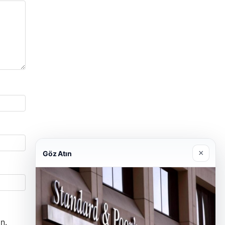
×
Göz Atın
n.