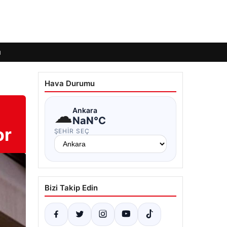
ı
Hava Durumu
☁
Ankara
NaN°C
or
ŞEHIR SEÇ
Bizi Takip Edin