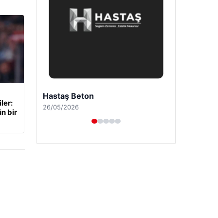
Prenses Night Club
ler:
29/04/2026
n bir