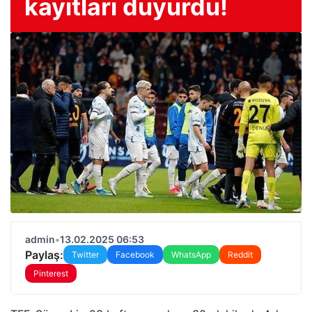
kayıtları duyurdu!
admin
•
13.02.2025 06:53
Paylaş:
Twitter
Facebook
WhatsApp
Reddit
Pinterest