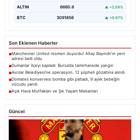
ALTIN
6660.6
▲ +2.59%
BTC
3091856
▲ +0.97%
Son Eklenen Haberler
Manchester United resmen duyurdu! Altay Bayındır’ın yeni
■
adresi belli oldu
Dumanlar ilçeyi kapladı: Bursa’da tamirhanede yangın
■
Avcılar Belediyesi’ne operasyon. 12 şüpheli gözaltına alındı
■
Domates konservesi bomba gibi patladı, 9 aylık bebeğin
■
vücudu yandı
Açık Hava Mutfakları ve Şık Yaşam Mekanları
■
Güncel