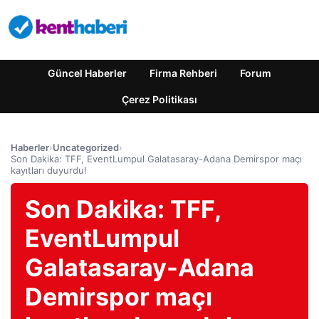
Güncel Haberler
Firma Rehberi
Forum
Çerez Politikası
Haberler
›
Uncategorized
›
Son Dakika: TFF, EventLumpul Galatasaray-Adana Demirspor maçı
kayıtları duyurdu!
Son Dakika: TFF,
EventLumpul
Galatasaray-Adana
Demirspor maçı