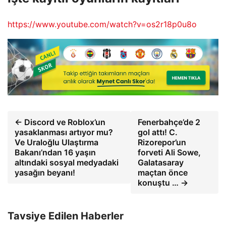
https://www.youtube.com/watch?v=os2r18p0u8o
← Discord ve Roblox’un
Fenerbahçe’de 2
yasaklanması artıyor mu?
gol attı! C.
Ve Uraloğlu Ulaştırma
Rizorepor’un
Bakanı’ndan 16 yaşın
forveti Ali Sowe,
altındaki sosyal medyadaki
Galatasaray
yasağın beyanı!
maçtan önce
konuştu … →
Tavsiye Edilen Haberler