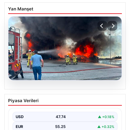
Yan Manşet
06.08.2026
Dumanlar ilçeyi kapladı: Bursa’da
Piyasa Verileri
tamirhanede yangın
USD
47.74
▲ +0.18%
EUR
55.25
▲ +0.32%