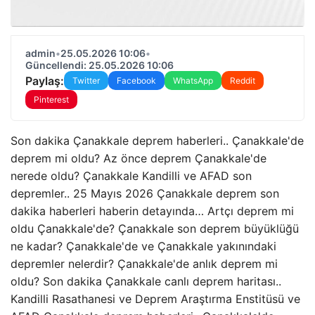
admin
•
25.05.2026 10:06
•
Güncellendi: 25.05.2026 10:06
Paylaş:
Twitter
Facebook
WhatsApp
Reddit
Pinterest
Son dakika Çanakkale deprem haberleri.. Çanakkale'de
deprem mi oldu? Az önce deprem Çanakkale'de
nerede oldu? Çanakkale Kandilli ve AFAD son
depremler.. 25 Mayıs 2026 Çanakkale deprem son
dakika haberleri haberin detayında… Artçı deprem mi
oldu Çanakkale'de? Çanakkale son deprem büyüklüğü
ne kadar? Çanakkale'de ve Çanakkale yakınındaki
depremler nelerdir? Çanakkale'de anlık deprem mi
oldu? Son dakika Çanakkale canlı deprem haritası..
Kandilli Rasathanesi ve Deprem Araştırma Enstitüsü ve