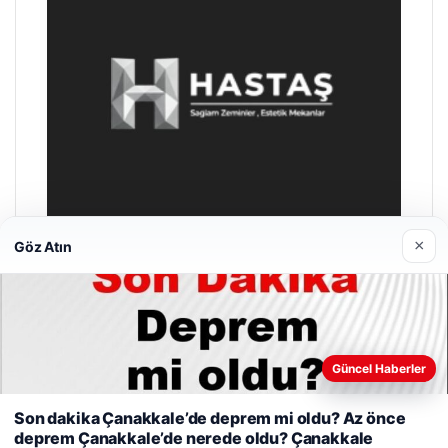
×
Göz Atın
Prenses Night Club
29/04/2026
Güncel Haberler
Son dakika Çanakkale’de deprem mi oldu? Az önce
Web sitemizi nasıl kullandığınızı daha iyi anlayabilmek,
deprem Çanakkale’de nerede oldu? Çanakkale
deneyiminizi kişiselleştirmek ve geliştirmek amacıyla çerezler