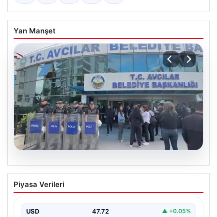
Yan Manşet
05.08.2026
Avcılar Belediyesi’ne operasyon. 12
Piyasa Verileri
şüpheli gözaltına alındı
USD
47.72
▲ +0.05%