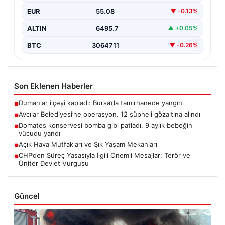
EUR
55.08
▼ -0.13%
ALTIN
6495.7
▲ +0.05%
BTC
3064711
▼ -0.26%
Son Eklenen Haberler
Dumanlar ilçeyi kapladı: Bursa’da tamirhanede yangın
■
Avcılar Belediyesi’ne operasyon. 12 şüpheli gözaltına alındı
■
Domates konservesi bomba gibi patladı, 9 aylık bebeğin
■
vücudu yandı
Açık Hava Mutfakları ve Şık Yaşam Mekanları
■
CHP’den Süreç Yasasıyla İlgili Önemli Mesajlar: Terör ve
■
Üniter Devlet Vurgusu
Güncel