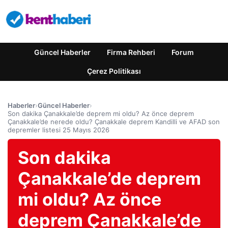
Güncel Haberler
Firma Rehberi
Forum
Çerez Politikası
Haberler
›
Güncel Haberler
›
Son dakika Çanakkale’de deprem mi oldu? Az önce deprem
Çanakkale’de nerede oldu? Çanakkale deprem Kandilli ve AFAD son
depremler listesi 25 Mayıs 2026
Son dakika
Çanakkale’de deprem
mi oldu? Az önce
deprem Çanakkale’de