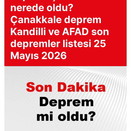
nerede oldu?
Çanakkale deprem
Kandilli ve AFAD son
depremler listesi 25
Mayıs 2026