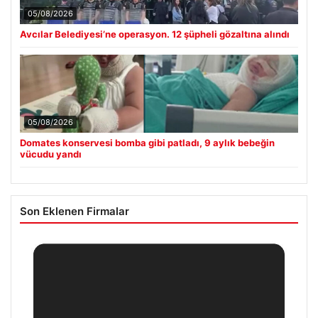
05/08/2026
Avcılar Belediyesi’ne operasyon. 12 şüpheli gözaltına alındı
05/08/2026
Domates konservesi bomba gibi patladı, 9 aylık bebeğin
vücudu yandı
Son Eklenen Firmalar