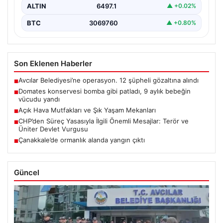
ALTIN
6497.1
▲ +0.02%
BTC
3069760
▲ +0.80%
Son Eklenen Haberler
Avcılar Belediyesi’ne operasyon. 12 şüpheli gözaltına alındı
■
Domates konservesi bomba gibi patladı, 9 aylık bebeğin
■
vücudu yandı
Açık Hava Mutfakları ve Şık Yaşam Mekanları
■
CHP’den Süreç Yasasıyla İlgili Önemli Mesajlar: Terör ve
■
Üniter Devlet Vurgusu
Çanakkale’de ormanlık alanda yangın çıktı
■
Güncel