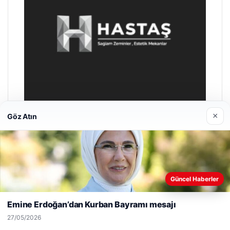
×
Göz Atın
Prenses Night Club
29/04/2026
Web sitemizi nasıl kullandığınızı daha iyi anlayabilmek,
Güncel Haberler
deneyiminizi kişiselleştirmek ve geliştirmek amacıyla çerezler
kullanıyoruz.
Çerez Politikamız
Emine Erdoğan’dan Kurban Bayramı mesajı
Reddet
Kabul Et
27/05/2026