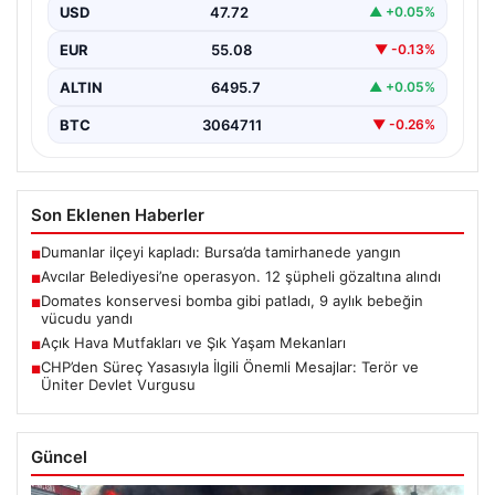
USD
47.72
▲ +0.05%
EUR
55.08
▼ -0.13%
ALTIN
6495.7
▲ +0.05%
BTC
3064711
▼ -0.26%
Son Eklenen Haberler
Dumanlar ilçeyi kapladı: Bursa’da tamirhanede yangın
■
Avcılar Belediyesi’ne operasyon. 12 şüpheli gözaltına alındı
■
Domates konservesi bomba gibi patladı, 9 aylık bebeğin
■
vücudu yandı
Açık Hava Mutfakları ve Şık Yaşam Mekanları
■
CHP’den Süreç Yasasıyla İlgili Önemli Mesajlar: Terör ve
■
Üniter Devlet Vurgusu
Güncel