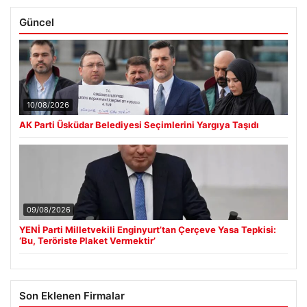
Güncel
10/08/2026
AK Parti Üsküdar Belediyesi Seçimlerini Yargıya Taşıdı
09/08/2026
YENİ Parti Milletvekili Enginyurt’tan Çerçeve Yasa Tepkisi:
‘Bu, Teröriste Plaket Vermektir’
Son Eklenen Firmalar