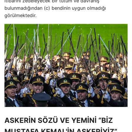
itibarını zedeleyecek bir tutum ve davranış
bulunmadığından (c) bendinin uygun olmadığı
görülmektedir.
ASKERİN SÖZÜ VE YEMİNİ “BİZ
MUSTAFA KEMAL'İN ASKERİYİZ”.