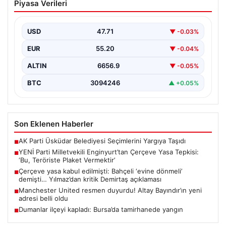
Piyasa Verileri
Çerçeve Yasa Tepkisi: ‘Bu, Teröriste
Plaket Vermektir’
USD
47.71
▼ -0.03%
Türkiye Büyük Millet Meclisi’nde (TBMM) Pazartesi
günü görüşülmeye başlanacak olan çerçeve yasa
EUR
55.20
▼ -0.04%
teklifi, siyasi…
ALTIN
6656.9
▼ -0.05%
BTC
3094246
▲ +0.05%
Son Eklenen Haberler
AK Parti Üsküdar Belediyesi Seçimlerini Yargıya Taşıdı
■
YENİ Parti Milletvekili Enginyurt’tan Çerçeve Yasa Tepkisi:
■
‘Bu, Teröriste Plaket Vermektir’
Çerçeve yasa kabul edilmişti: Bahçeli ‘evine dönmeli’
■
demişti… Yılmaz’dan kritik Demirtaş açıklaması
Manchester United resmen duyurdu! Altay Bayındır’ın yeni
■
adresi belli oldu
Dumanlar ilçeyi kapladı: Bursa’da tamirhanede yangın
■