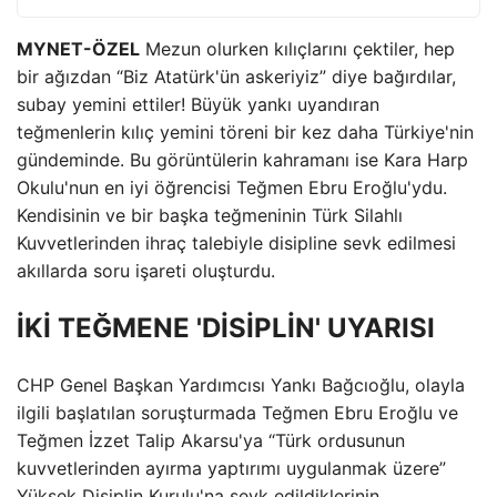
MYNET-ÖZEL
Mezun olurken kılıçlarını çektiler, hep
bir ağızdan “Biz Atatürk'ün askeriyiz” diye bağırdılar,
subay yemini ettiler! Büyük yankı uyandıran
teğmenlerin kılıç yemini töreni bir kez daha Türkiye'nin
gündeminde. Bu görüntülerin kahramanı ise Kara Harp
Okulu'nun en iyi öğrencisi Teğmen Ebru Eroğlu'ydu.
Kendisinin ve bir başka teğmeninin Türk Silahlı
Kuvvetlerinden ihraç talebiyle disipline sevk edilmesi
akıllarda soru işareti oluşturdu.
İKİ TEĞMENE 'DİSİPLİN' UYARISI
CHP Genel Başkan Yardımcısı Yankı Bağcıoğlu, olayla
ilgili başlatılan soruşturmada Teğmen Ebru Eroğlu ve
Teğmen İzzet Talip Akarsu'ya “Türk ordusunun
kuvvetlerinden ayırma yaptırımı uygulanmak üzere”
Yüksek Disiplin Kurulu'na sevk edildiklerinin