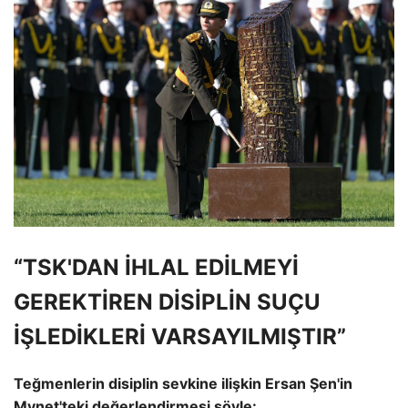
“TSK'DAN İHLAL EDİLMEYİ
GEREKTİREN DİSİPLİN SUÇU
İŞLEDİKLERİ VARSAYILMIŞTIR”
Teğmenlerin disiplin sevkine ilişkin Ersan Şen'in
Mynet'teki değerlendirmesi şöyle: