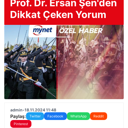
Prof. Dr. Ersan Şen'den
Dikkat Çeken Yorum
admin
•
18.11.2024 11:48
Paylaş:
Twitter
Facebook
WhatsApp
Reddit
Pinterest