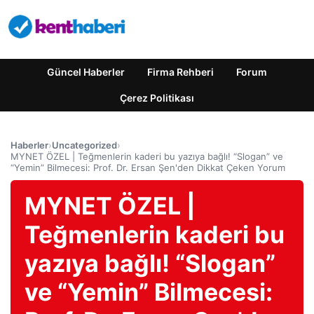
Güncel Haberler
Firma Rehberi
Forum
Çerez Politikası
Haberler
›
Uncategorized
›
MYNET ÖZEL | Teğmenlerin kaderi bu yazıya bağlı! “Slogan” ve
“Yemin” Bilmecesi: Prof. Dr. Ersan Şen'den Dikkat Çeken Yorum
MYNET ÖZEL |
Teğmenlerin kaderi bu
yazıya bağlı! “Slogan”
ve “Yemin” Bilmecesi: