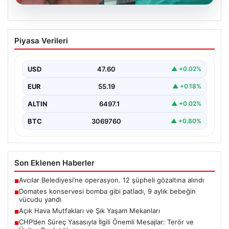
05.08.2026
Domates konservesi bomba gibi patladı,
Piyasa Verileri
9 aylık bebeğin vücudu yandı
{ “title”: “Mersin’de Domates Konservesi Patlaması: 9
Aylık Bebek Yanıklarla Mücadele Etti”, “content”: “…
USD
47.60
▲ +0.02%
EUR
55.19
▲ +0.18%
ALTIN
6497.1
▲ +0.02%
BTC
3069760
▲ +0.80%
Son Eklenen Haberler
Avcılar Belediyesi’ne operasyon. 12 şüpheli gözaltına alındı
■
Domates konservesi bomba gibi patladı, 9 aylık bebeğin
■
vücudu yandı
Açık Hava Mutfakları ve Şık Yaşam Mekanları
■
CHP’den Süreç Yasasıyla İlgili Önemli Mesajlar: Terör ve
■