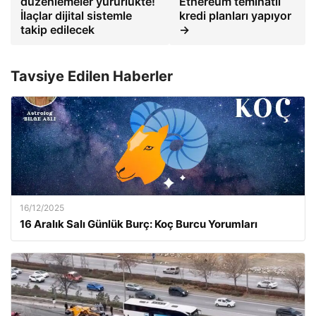
düzenlemeler yürürlükte!
Ethereum teminatlı
İlaçlar dijital sistemle
kredi planları yapıyor
takip edilecek
→
Tavsiye Edilen Haberler
16/12/2025
16 Aralık Salı Günlük Burç: Koç Burcu Yorumları