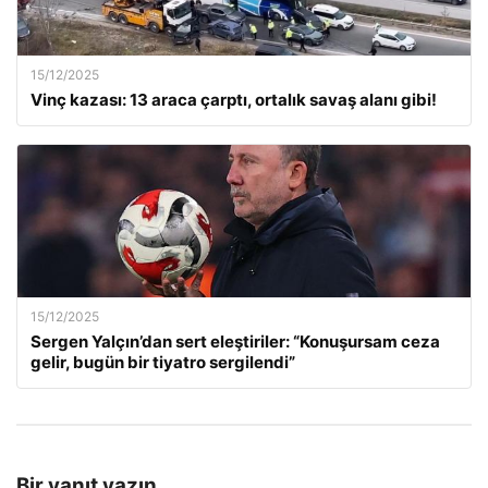
15/12/2025
Vinç kazası: 13 araca çarptı, ortalık savaş alanı gibi!
15/12/2025
Sergen Yalçın’dan sert eleştiriler: “Konuşursam ceza
gelir, bugün bir tiyatro sergilendi”
Bir yanıt yazın