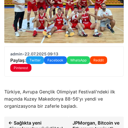
admin
•
22.07.2025 09:13
Paylaş:
Twitter
Facebook
WhatsApp
Reddit
Pinterest
Türkiye, Avrupa Gençlik Olimpiyat Festivali'ndeki ilk
maçında Kuzey Makedonya 88-56'yı yendi ve
organizasyona bir zaferle başladı.
← Sağlıkta yeni
JPMorgan, Bitcoin ve