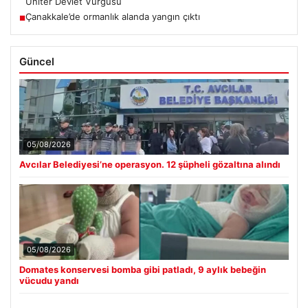
Üniter Devlet Vurgusu
Çanakkale’de ormanlık alanda yangın çıktı
■
Güncel
05/08/2026
Avcılar Belediyesi’ne operasyon. 12 şüpheli gözaltına alındı
05/08/2026
Domates konservesi bomba gibi patladı, 9 aylık bebeğin
vücudu yandı