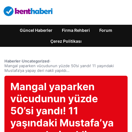
Güncel Haberler
Firma Rehberi
Forum
Çerez Politikası
Haberler
›
Uncategorized
›
Mangal yaparken vücudunun yüzde 50’si yandı! 11 yaşındaki
Mustafa’ya yapay deri nakli yapıldı…
Mangal yaparken
vücudunun yüzde
50’si yandı! 11
yaşındaki Mustafa’ya