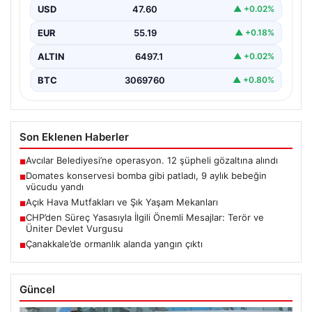
Aylık Bebek Yanıklarla Mücadele Etti”, “content”: “…
USD
47.60
▲ +0.02%
EUR
55.19
▲ +0.18%
ALTIN
6497.1
▲ +0.02%
BTC
3069760
▲ +0.80%
Son Eklenen Haberler
Avcılar Belediyesi’ne operasyon. 12 şüpheli gözaltına alındı
■
Domates konservesi bomba gibi patladı, 9 aylık bebeğin
■
vücudu yandı
Açık Hava Mutfakları ve Şık Yaşam Mekanları
■
CHP’den Süreç Yasasıyla İlgili Önemli Mesajlar: Terör ve
■
Üniter Devlet Vurgusu
Çanakkale’de ormanlık alanda yangın çıktı
■
Güncel