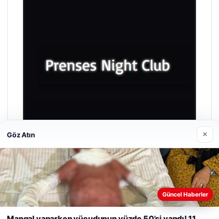
×
Göz Atın
Prenses Night Club
29/04/2026
Güncel Haberler
Web sitemizi nasıl kullandığınızı daha iyi anlayabilmek,
deneyiminizi kişiselleştirmek ve geliştirmek amacıyla çerezler
Mangal yaparken vücudunun yüzde 50’si yandı! 11