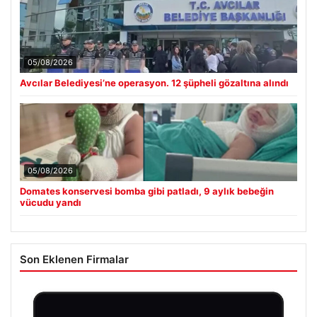
05/08/2026
Avcılar Belediyesi’ne operasyon. 12 şüpheli gözaltına alındı
05/08/2026
Domates konservesi bomba gibi patladı, 9 aylık bebeğin
vücudu yandı
Son Eklenen Firmalar