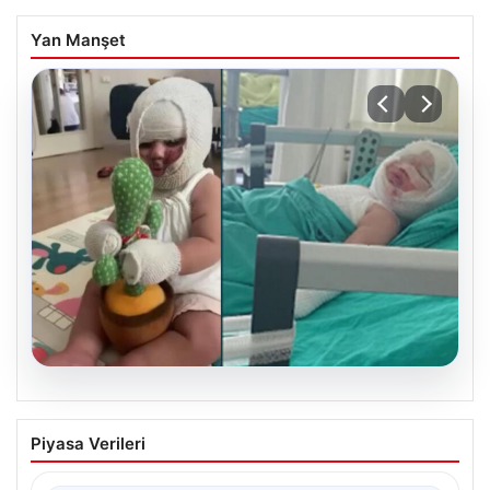
Yan Manşet
05.08.2026
Domates konservesi bomba gibi patladı,
Piyasa Verileri
9 aylık bebeğin vücudu yandı
{ “title”: “Mersin’de Domates Konservesi Patlaması: 9