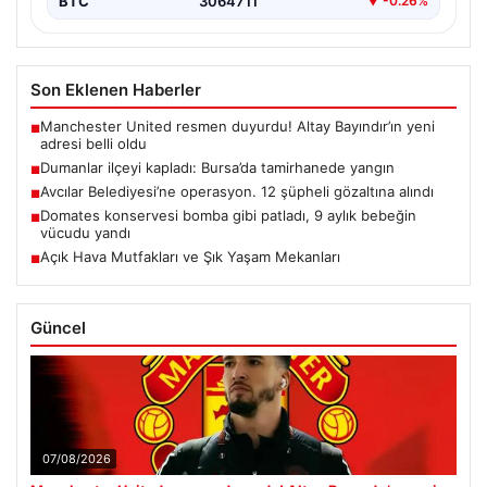
BTC
3064711
▼ -0.26%
Son Eklenen Haberler
Manchester United resmen duyurdu! Altay Bayındır’ın yeni
■
adresi belli oldu
Dumanlar ilçeyi kapladı: Bursa’da tamirhanede yangın
■
Avcılar Belediyesi’ne operasyon. 12 şüpheli gözaltına alındı
■
Domates konservesi bomba gibi patladı, 9 aylık bebeğin
■
vücudu yandı
Açık Hava Mutfakları ve Şık Yaşam Mekanları
■
Güncel
07/08/2026