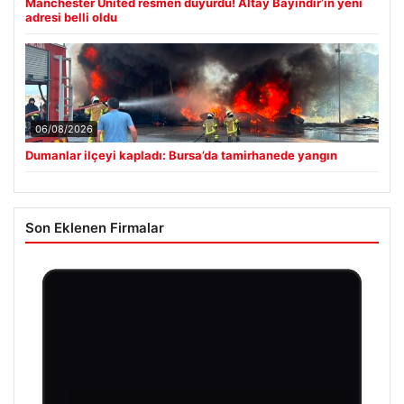
Manchester United resmen duyurdu! Altay Bayındır’ın yeni
adresi belli oldu
06/08/2026
Dumanlar ilçeyi kapladı: Bursa’da tamirhanede yangın
Son Eklenen Firmalar