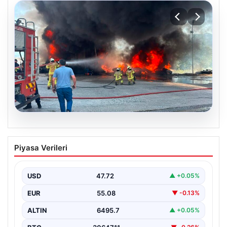
06.08.2026
Dumanlar ilçeyi kapladı: Bursa’da
Piyasa Verileri
tamirhanede yangın
USD
47.72
▲ +0.05%
EUR
55.08
▼ -0.13%
ALTIN
6495.7
▲ +0.05%