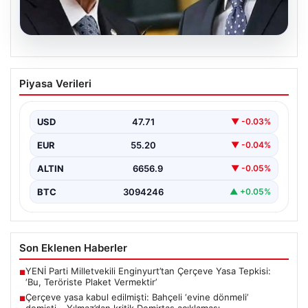
08.08.2026
Çerçeve yasa kabul edilmişti: Bahçeli
Piyasa Verileri
‘evine dönmeli’ demişti… Yılmaz’dan
kritik Demirtaş açıklaması
USD
47.71
▼ -0.03%
{ “title”: “Çerçeve Yasa Tartışmaları ve Yılmaz’dan Kritik
Demirtaş Açıklaması”, “content”: “ Türkiye Büyük…
EUR
55.20
▼ -0.04%
ALTIN
6656.9
▼ -0.05%
BTC
3094246
▲ +0.05%
Son Eklenen Haberler
YENİ Parti Milletvekili Enginyurt’tan Çerçeve Yasa Tepkisi:
■
‘Bu, Teröriste Plaket Vermektir’
Çerçeve yasa kabul edilmişti: Bahçeli ‘evine dönmeli’
■
demişti… Yılmaz’dan kritik Demirtaş açıklaması