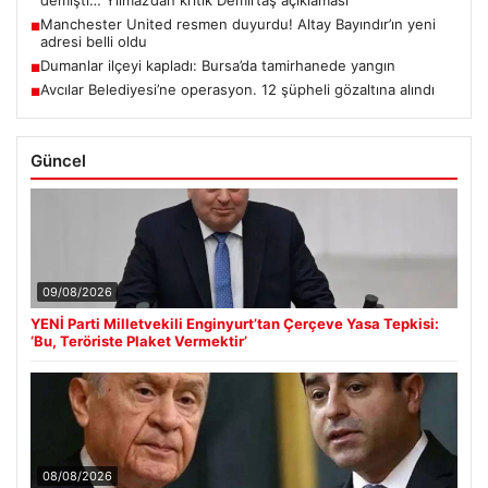
Manchester United resmen duyurdu! Altay Bayındır’ın yeni
■
adresi belli oldu
Dumanlar ilçeyi kapladı: Bursa’da tamirhanede yangın
■
Avcılar Belediyesi’ne operasyon. 12 şüpheli gözaltına alındı
■
Güncel
09/08/2026
YENİ Parti Milletvekili Enginyurt’tan Çerçeve Yasa Tepkisi:
‘Bu, Teröriste Plaket Vermektir’
08/08/2026