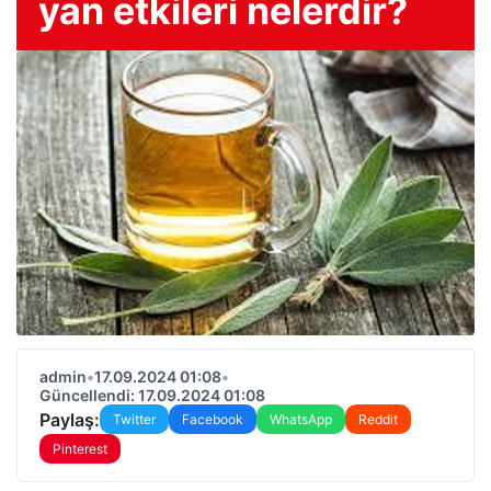
yan etkileri nelerdir?
admin
•
17.09.2024 01:08
•
Güncellendi: 17.09.2024 01:08
Paylaş:
Twitter
Facebook
WhatsApp
Reddit
Pinterest