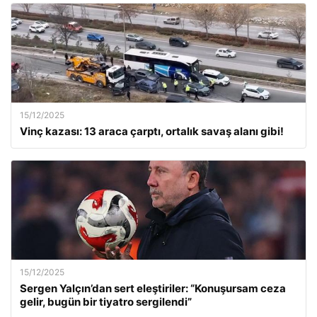
15/12/2025
Vinç kazası: 13 araca çarptı, ortalık savaş alanı gibi!
15/12/2025
Sergen Yalçın’dan sert eleştiriler: “Konuşursam ceza
gelir, bugün bir tiyatro sergilendi”