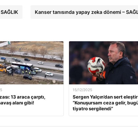
– SAĞLIK
Kanser tanısında yapay zeka dönemi – SAĞ
25
15/12/2025
ası: 13 araca çarptı,
Sergen Yalçın’dan sert eleştiri
savaş alanı gibi!
“Konuşursam ceza gelir, bugü
tiyatro sergilendi”