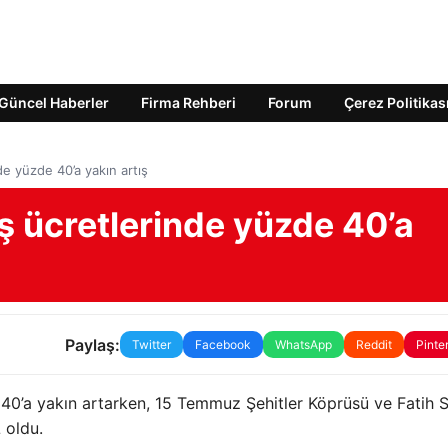
Güncel Haberler
Firma Rehberi
Forum
Çerez Politikas
e yüzde 40’a yakın artış
ş ücretlerinde yüzde 40’a
Paylaş:
Twitter
Facebook
WhatsApp
Reddit
Pinte
 40’a yakın artarken, 15 Temmuz Şehitler Köprüsü ve Fatih S
 oldu.