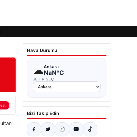
ı
Hava Durumu
☁
Ankara
NaN°C
ŞEHIR SEÇ
rest
Bizi Takip Edin
ultan