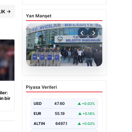
LIK →
Yan Manşet
05.08.2026
Avcılar Belediyesi’ne
Piyasa Verileri
operasyon. 12 şüpheli
ler:
gözaltına alındı
n bir
USD
47.60
▲ +0.02%
EUR
55.19
▲ +0.18%
ALTIN
6497.1
▲ +0.02%