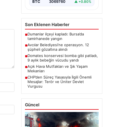
BTC
3069760
▲ +0.80%
Son Eklenen Haberler
Dumanlar ilçeyi kapladı: Bursa’da
■
tamirhanede yangın
Avcılar Belediyesi’ne operasyon. 12
■
şüpheli gözaltına alındı
Domates konservesi bomba gibi patladı,
■
9 aylık bebeğin vücudu yandı
Açık Hava Mutfakları ve Şık Yaşam
■
Mekanları
CHP’den Süreç Yasasıyla İlgili Önemli
■
Mesajlar: Terör ve Üniter Devlet
Vurgusu
Güncel