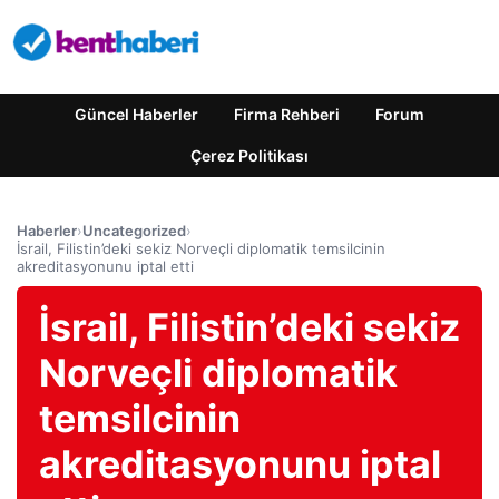
Güncel Haberler
Firma Rehberi
Forum
Çerez Politikası
Haberler
›
Uncategorized
›
İsrail, Filistin’deki sekiz Norveçli diplomatik temsilcinin
akreditasyonunu iptal etti
İsrail, Filistin’deki sekiz
Norveçli diplomatik
temsilcinin
akreditasyonunu iptal