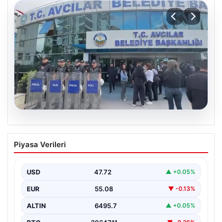
05.08.2026
Avcılar Belediyesi’ne operasyon. 12
Piyasa Verileri
şüpheli gözaltına alındı
USD
47.72
▲ +0.05%
EUR
55.08
▼ -0.13%
ALTIN
6495.7
▲ +0.05%