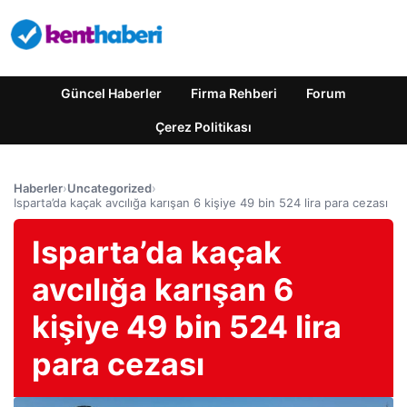
Güncel Haberler
Firma Rehberi
Forum
Çerez Politikası
Haberler
›
Uncategorized
›
Isparta’da kaçak avcılığa karışan 6 kişiye 49 bin 524 lira para cezası
Isparta’da kaçak
avcılığa karışan 6
kişiye 49 bin 524 lira
para cezası