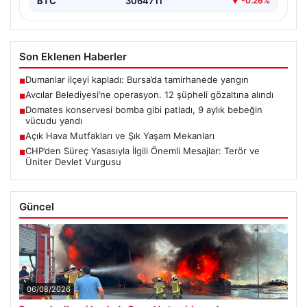
BTC
3064711
▼ -0.26%
Son Eklenen Haberler
Dumanlar ilçeyi kapladı: Bursa’da tamirhanede yangın
■
Avcılar Belediyesi’ne operasyon. 12 şüpheli gözaltına alındı
■
Domates konservesi bomba gibi patladı, 9 aylık bebeğin
■
vücudu yandı
Açık Hava Mutfakları ve Şık Yaşam Mekanları
■
CHP’den Süreç Yasasıyla İlgili Önemli Mesajlar: Terör ve
■
Üniter Devlet Vurgusu
Güncel
06/08/2026