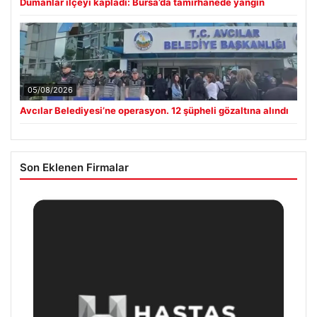
Dumanlar ilçeyi kapladı: Bursa’da tamirhanede yangın
05/08/2026
Avcılar Belediyesi’ne operasyon. 12 şüpheli gözaltına alındı
Son Eklenen Firmalar