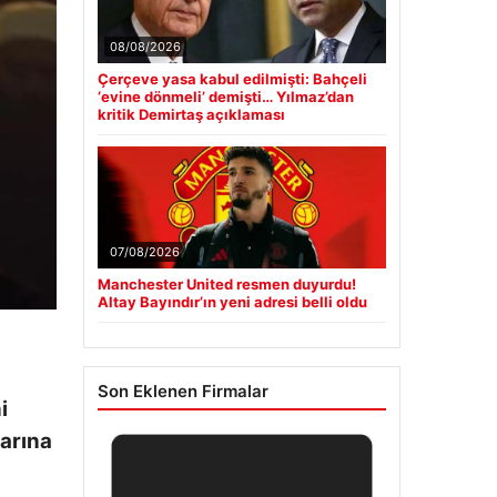
08/08/2026
Çerçeve yasa kabul edilmişti: Bahçeli
‘evine dönmeli’ demişti… Yılmaz’dan
kritik Demirtaş açıklaması
07/08/2026
Manchester United resmen duyurdu!
Altay Bayındır’ın yeni adresi belli oldu
Son Eklenen Firmalar
i
arına