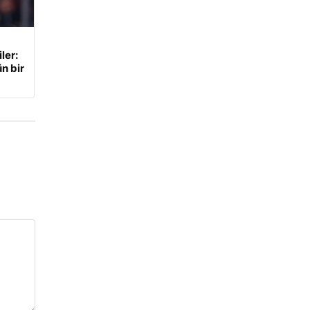
ler:
n bir