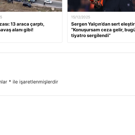
25
15/12/2025
ası: 13 araca çarptı,
Sergen Yalçın’dan sert eleştiri
savaş alanı gibi!
“Konuşursam ceza gelir, bugü
tiyatro sergilendi”
nlar
*
ile işaretlenmişlerdir