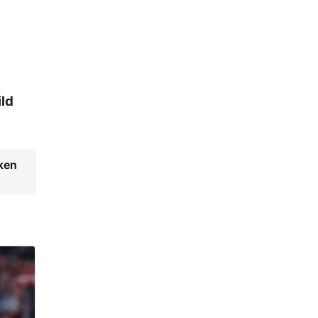
ld
nken