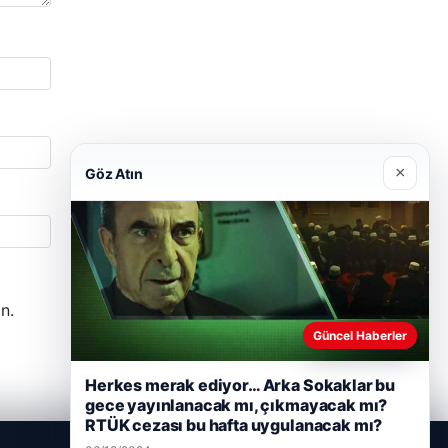
×
Göz Atın
n.
Güncel Haberler
Herkes merak ediyor… Arka Sokaklar bu
gece yayınlanacak mı, çıkmayacak mı?
RTÜK cezası bu hafta uygulanacak mı?