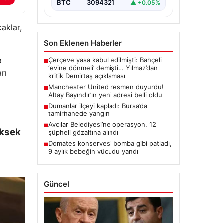
BTC
3094321
▲ +0.05%
aklar,
Son Eklenen Haberler
a
Çerçeve yasa kabul edilmişti: Bahçeli
■
‘evine dönmeli’ demişti… Yılmaz’dan
rı
kritik Demirtaş açıklaması
Manchester United resmen duyurdu!
■
Altay Bayındır’ın yeni adresi belli oldu
Dumanlar ilçeyi kapladı: Bursa’da
■
tamirhanede yangın
Avcılar Belediyesi’ne operasyon. 12
■
üksek
şüpheli gözaltına alındı
Domates konservesi bomba gibi patladı,
■
9 aylık bebeğin vücudu yandı
Güncel