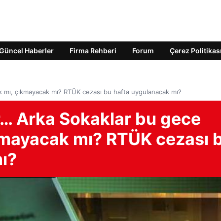
Güncel Haberler
Firma Rehberi
Forum
Çerez Politikas
k mı, çıkmayacak mı? RTÜK cezası bu hafta uygulanacak mı?
… Arka Sokaklar bu gece
kmayacak mı? RTÜK cezası 
ı?