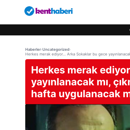
Haberler
›
Uncategorized
›
Herkes merak ediyor… Arka Sokaklar bu gece yayınlanaca
Herkes merak ediyor
yayınlanacak mı, çı
hafta uygulanacak m