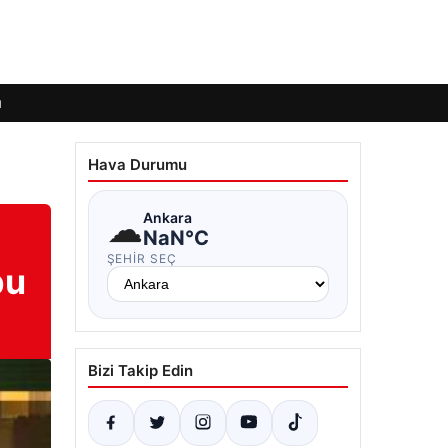
ı
Hava Durumu
☁
Ankara
NaN°C
ŞEHIR SEÇ
bu
Bizi Takip Edin