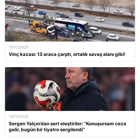
15/12/2025
Vinç kazası: 13 araca çarptı, ortalık savaş alanı gibi!
15/12/2025
Sergen Yalçın’dan sert eleştiriler: “Konuşursam ceza
gelir, bugün bir tiyatro sergilendi”