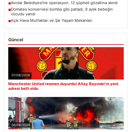
Domates konservesi bomba gibi patladı, 9 aylık bebeğin
■
vücudu yandı
Açık Hava Mutfakları ve Şık Yaşam Mekanları
■
Güncel
07/08/2026
Manchester United resmen duyurdu! Altay Bayındır’ın yeni
adresi belli oldu
06/08/2026
Dumanlar ilçeyi kapladı: Bursa’da tamirhanede yangın