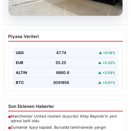
04.08.2026
CHP’den Süreç Yasasıyla İlgili Önemli
Piyasa Verileri
Mesajlar: Terör ve Üniter Devlet
Vurgusu
USD
47.74
▲ +0.18%
Cumhuriyet Halk Partisi (CHP) Genel Başkanı Kemal
Kılıçdaroğlu, terörle mücadele ve yeni yasal
EUR
55.25
▲ +0.32%
düzenlemelerin…
ALTIN
6660.6
▲ +2.59%
BTC
3091856
▲ +0.97%
Son Eklenen Haberler
Manchester United resmen duyurdu! Altay Bayındır’ın yeni
■
adresi belli oldu
Dumanlar ilçeyi kapladı: Bursa’da tamirhanede yangın
■
Avcılar Belediyesi’ne operasyon. 12 şüpheli gözaltına alındı
■