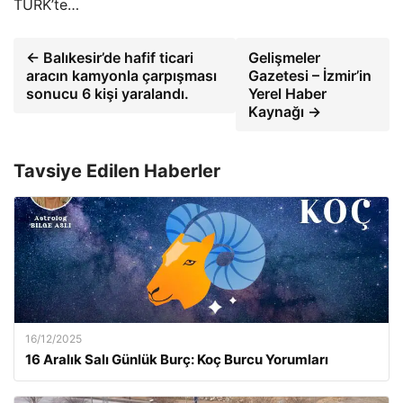
TÜRK’te…
← Balıkesir’de hafif ticari
Gelişmeler
aracın kamyonla çarpışması
Gazetesi – İzmir’in
sonucu 6 kişi yaralandı.
Yerel Haber
Kaynağı →
Tavsiye Edilen Haberler
16/12/2025
16 Aralık Salı Günlük Burç: Koç Burcu Yorumları