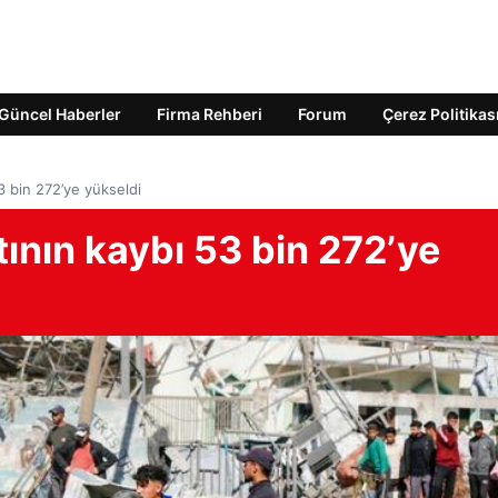
Güncel Haberler
Firma Rehberi
Forum
Çerez Politikas
3 bin 272’ye yükseldi
ının kaybı 53 bin 272’ye