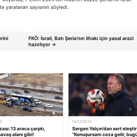
te yaralanan sayısının söyledi.
rini
FKÖ: İsrail, Batı Şeria’nın ilhakı için yasal arazi
hazırlıyor →
25
15/12/2025
ası: 13 araca çarptı,
Sergen Yalçın’dan sert eleştiri
savaş alanı gibi!
“Konuşursam ceza gelir, bugü