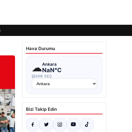
ı
Hava Durumu
☁
Ankara
NaN°C
ŞEHIR SEÇ
Bizi Takip Edin