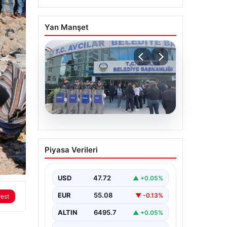
Yan Manşet
05.08.2026
Avcılar Belediyesi’ne
Piyasa Verileri
operasyon. 12 şüpheli
gözaltına alındı
USD
47.72
▲ +0.05%
EUR
55.08
▼ -0.13%
rest
ALTIN
6495.7
▲ +0.05%