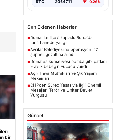
BTC
3064711
▼ -0.26%
Son Eklenen Haberler
Dumanlar ilçeyi kapladı: Bursa’da
■
tamirhanede yangın
Avcılar Belediyesi’ne operasyon. 12
■
şüpheli gözaltına alındı
Domates konservesi bomba gibi patladı,
■
9 aylık bebeğin vücudu yandı
Açık Hava Mutfakları ve Şık Yaşam
■
Mekanları
CHP’den Süreç Yasasıyla İlgili Önemli
■
Mesajlar: Terör ve Üniter Devlet
Vurgusu
Güncel
ler:
n bir