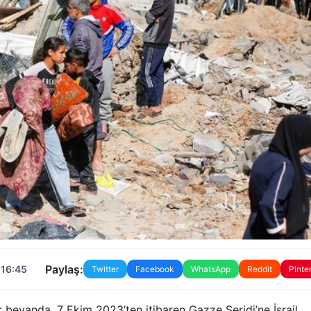
Paylaş:
 16:45
Twitter
Facebook
WhatsApp
Reddit
Pinte
ir beyanda, 7 Ekim 2023’ten itibaren Gazze Şeridi’ne İsrail