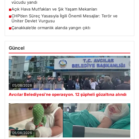
vücudu yandı
Açık Hava Mutfakları ve Şık Yaşam Mekanları
■
CHP’den Süreç Yasasıyla İlgili Önemli Mesajlar: Terör ve
■
Üniter Devlet Vurgusu
Çanakkale’de ormanlık alanda yangın çıktı
■
Güncel
05/08/2026
Avcılar Belediyesi’ne operasyon. 12 şüpheli gözaltına alındı
05/08/2026