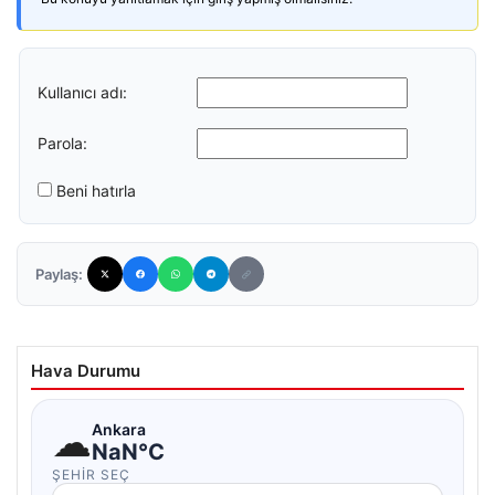
Kullanıcı adı:
Parola:
Beni hatırla
Paylaş:
Hava Durumu
☁
Ankara
NaN°C
ŞEHIR SEÇ