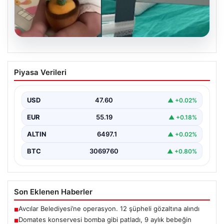
05.08.2026
Domates konservesi bomba gibi patladı,
Piyasa Verileri
9 aylık bebeğin vücudu yandı
{ "title": "Mersin'de Domates Konservesi Patlaması: 9
Aylık Bebek Yanıklarla Mücadele Etti", "content":
USD
47.60
▲ +0.02%
"Mersin'in…
EUR
55.19
▲ +0.18%
ALTIN
6497.1
▲ +0.02%
BTC
3069760
▲ +0.80%
Son Eklenen Haberler
Avcılar Belediyesi’ne operasyon. 12 şüpheli gözaltına alındı
■
Domates konservesi bomba gibi patladı, 9 aylık bebeğin
■