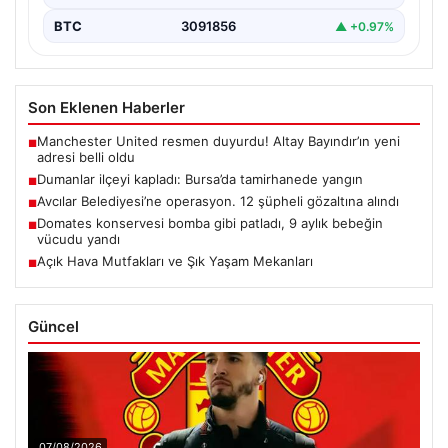
BTC
3091856
▲ +0.97%
Son Eklenen Haberler
Manchester United resmen duyurdu! Altay Bayındır’ın yeni
■
adresi belli oldu
Dumanlar ilçeyi kapladı: Bursa’da tamirhanede yangın
■
Avcılar Belediyesi’ne operasyon. 12 şüpheli gözaltına alındı
■
Domates konservesi bomba gibi patladı, 9 aylık bebeğin
■
vücudu yandı
Açık Hava Mutfakları ve Şık Yaşam Mekanları
■
Güncel
07/08/2026