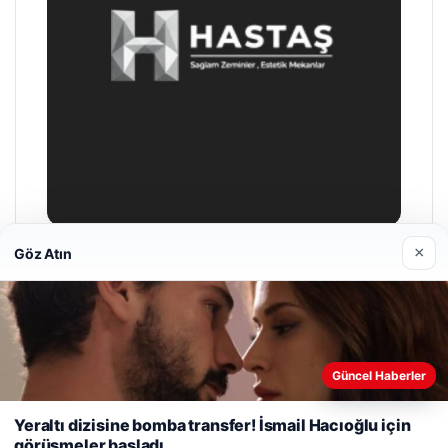
×
Göz Atın
Prenses Night Club
29/04/2026
Web sitemizi nasıl kullandığınızı daha iyi anlayabilmek,
Güncel Haberler
deneyiminizi kişiselleştirmek ve geliştirmek amacıyla çerezler
kullanıyoruz.
Çerez Politikamız
Yeraltı dizisine bomba transfer! İsmail Hacıoğlu için
görüşmeler başladı
Reddet
Kabul Et