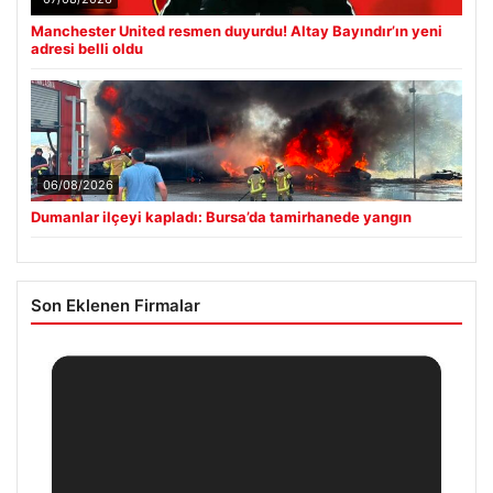
Manchester United resmen duyurdu! Altay Bayındır’ın yeni
adresi belli oldu
06/08/2026
Dumanlar ilçeyi kapladı: Bursa’da tamirhanede yangın
Son Eklenen Firmalar