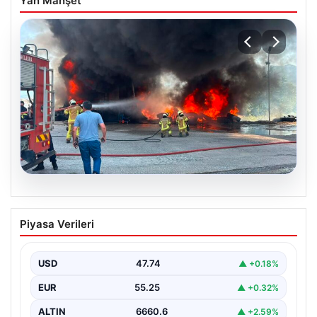
Yan Manşet
06.08.2026
Dumanlar ilçeyi kapladı: Bursa’da
Piyasa Verileri
tamirhanede yangın
USD
47.74
▲ +0.18%
EUR
55.25
▲ +0.32%
ALTIN
6660.6
▲ +2.59%