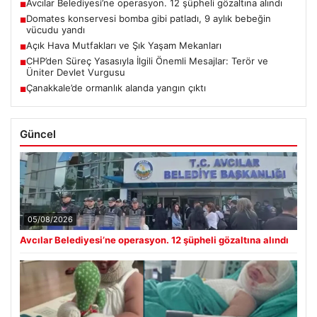
Avcılar Belediyesi’ne operasyon. 12 şüpheli gözaltına alındı
■
Domates konservesi bomba gibi patladı, 9 aylık bebeğin
■
vücudu yandı
Açık Hava Mutfakları ve Şık Yaşam Mekanları
■
CHP’den Süreç Yasasıyla İlgili Önemli Mesajlar: Terör ve
■
Üniter Devlet Vurgusu
Çanakkale’de ormanlık alanda yangın çıktı
■
Güncel
05/08/2026
Avcılar Belediyesi’ne operasyon. 12 şüpheli gözaltına alındı