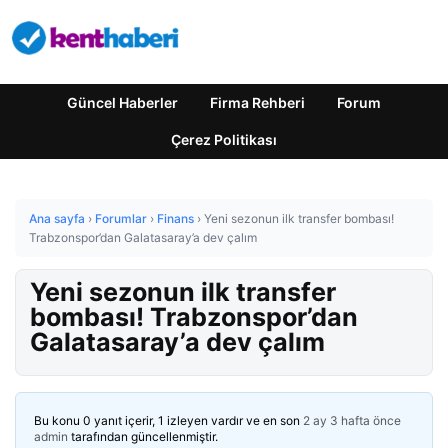
Güncel Haberler
Firma Rehberi
Forum
Çerez Politikası
Ana sayfa
›
Forumlar
›
Finans
›
Yeni sezonun ilk transfer bombası!
Trabzonspor’dan Galatasaray’a dev çalım
Yeni sezonun ilk transfer
bombası! Trabzonspor’dan
Galatasaray’a dev çalım
Bu konu 0 yanıt içerir, 1 izleyen vardır ve en son
2 ay 3 hafta önce
admin
tarafından güncellenmiştir.