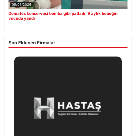
05/08/2026
Domates konservesi bomba gibi patladı, 9 aylık bebeğin
vücudu yandı
Son Eklenen Firmalar