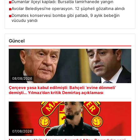
Dumanlar ilçeyi kapladı: Bursa’da tamirhanede yangın
■
Avcılar Belediyesi’ne operasyon. 12 şüpheli gözaltına alındı
■
Domates konservesi bomba gibi patladı, 9 aylık bebeğin
■
vücudu yandı
Güncel
08/08/2026
Çerçeve yasa kabul edilmişti: Bahçeli ‘evine dönmeli’
demişti… Yılmaz’dan kritik Demirtaş açıklaması
07/08/2026