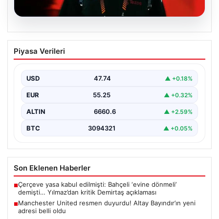
07.08.2026
Manchester United resmen duyurdu!
Piyasa Verileri
Altay Bayındır’ın yeni adresi belli oldu
USD
47.74
▲ +0.18%
EUR
55.25
▲ +0.32%
ALTIN
6660.6
▲ +2.59%
BTC
3094321
▲ +0.05%
Son Eklenen Haberler
Çerçeve yasa kabul edilmişti: Bahçeli ‘evine dönmeli’
■
demişti… Yılmaz’dan kritik Demirtaş açıklaması
Manchester United resmen duyurdu! Altay Bayındır’ın yeni
■
adresi belli oldu