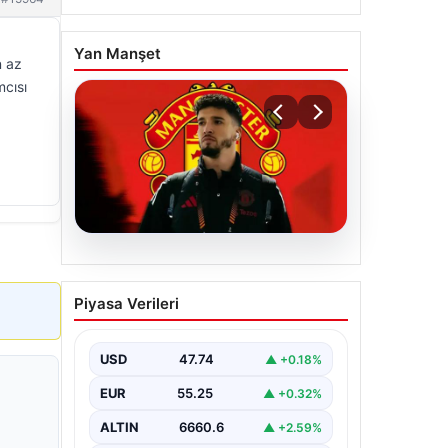
Yan Manşet
n az
mcısı
07.08.2026
Manchester United
Piyasa Verileri
resmen duyurdu! Altay
Bayındır’ın yeni adresi
belli oldu
USD
47.74
▲ +0.18%
EUR
55.25
▲ +0.32%
ALTIN
6660.6
▲ +2.59%