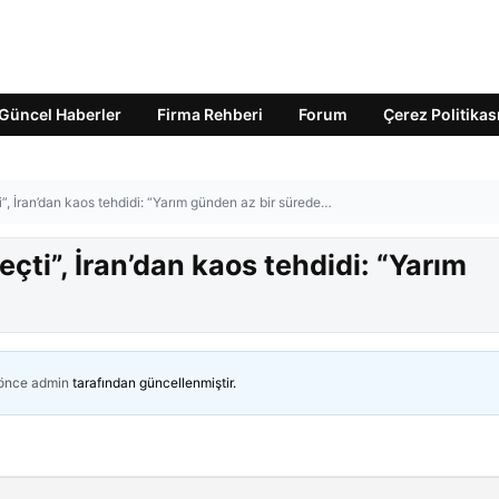
Güncel Haberler
Firma Rehberi
Forum
Çerez Politikas
, İran’dan kaos tehdidi: “Yarım günden az bir sürede…
ti”, İran’dan kaos tehdidi: “Yarım
 önce
admin
tarafından güncellenmiştir.