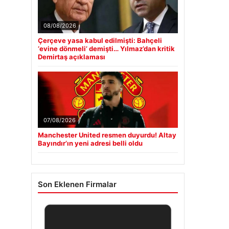
08/08/2026
Çerçeve yasa kabul edilmişti: Bahçeli
‘evine dönmeli’ demişti… Yılmaz’dan kritik
Demirtaş açıklaması
07/08/2026
Manchester United resmen duyurdu! Altay
Bayındır’ın yeni adresi belli oldu
Son Eklenen Firmalar