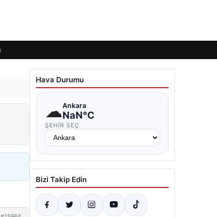
ı
Hava Durumu
☁
Ankara
NaN°C
ŞEHIR SEÇ
Bizi Takip Edin
#15964