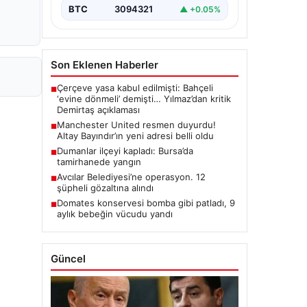
BTC
3094321
▲ +0.05%
Son Eklenen Haberler
Çerçeve yasa kabul edilmişti: Bahçeli
■
‘evine dönmeli’ demişti… Yılmaz’dan kritik
Demirtaş açıklaması
Manchester United resmen duyurdu!
■
Altay Bayındır’ın yeni adresi belli oldu
Dumanlar ilçeyi kapladı: Bursa’da
■
tamirhanede yangın
Avcılar Belediyesi’ne operasyon. 12
■
şüpheli gözaltına alındı
Domates konservesi bomba gibi patladı, 9
■
aylık bebeğin vücudu yandı
Güncel