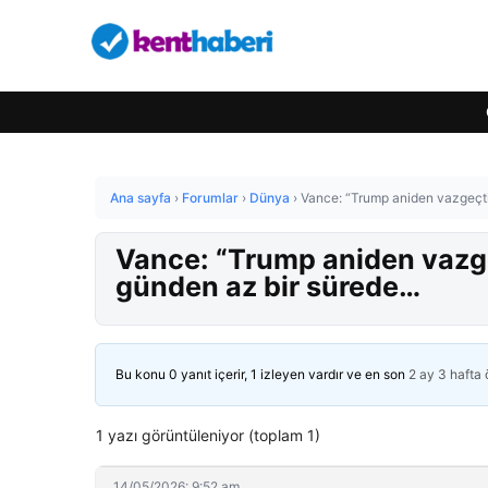
Ana sayfa
›
Forumlar
›
Dünya
›
Vance: “Trump aniden vazgeçti”
Vance: “Trump aniden vazgeç
günden az bir sürede…
Bu konu 0 yanıt içerir, 1 izleyen vardır ve en son
2 ay 3 hafta
1 yazı görüntüleniyor (toplam 1)
14/05/2026: 9:52 am