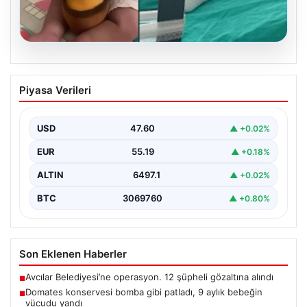
05.08.2026
Domates konservesi bomba gibi patladı,
Piyasa Verileri
9 aylık bebeğin vücudu yandı
{ "title": "Mersin'de Domates Konservesi Patlaması: 9
Aylık Bebek Yanıklarla Mücadele Etti", "content":
USD
47.60
▲ +0.02%
"Mersin'in…
EUR
55.19
▲ +0.18%
ALTIN
6497.1
▲ +0.02%
BTC
3069760
▲ +0.80%
Son Eklenen Haberler
Avcılar Belediyesi’ne operasyon. 12 şüpheli gözaltına alındı
■
Domates konservesi bomba gibi patladı, 9 aylık bebeğin
■
vücudu yandı