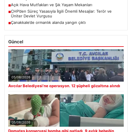
Açık Hava Mutfakları ve Şık Yaşam Mekanları
■
CHP’den Süreç Yasasıyla İlgili Önemli Mesajlar: Terör ve
■
Üniter Devlet Vurgusu
Çanakkale’de ormanlık alanda yangın çıktı
■
Güncel
05/08/2026
Avcılar Belediyesi’ne operasyon. 12 şüpheli gözaltına alındı
05/08/2026
Domates konservesi bomba gibi patladı, 9 aylık bebeğin