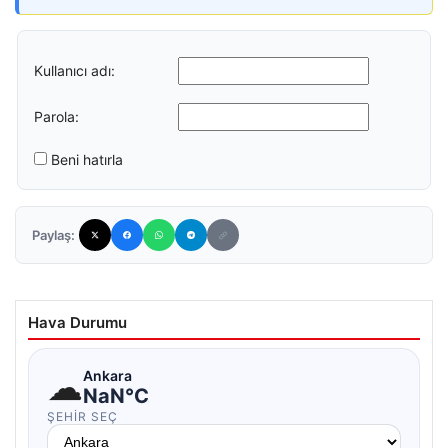
Kullanıcı adı:
Parola:
Beni hatırla
Paylaş:
Hava Durumu
☁
Ankara
NaN°C
ŞEHIR SEÇ