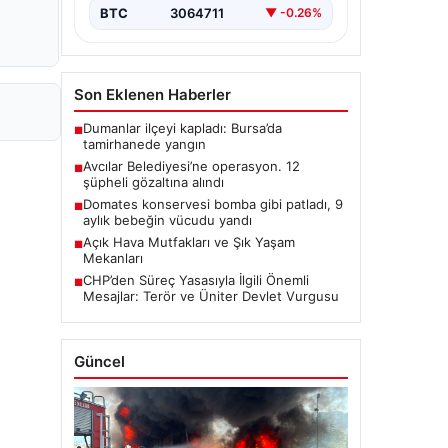
BTC
3064711
▼ -0.26%
Son Eklenen Haberler
Dumanlar ilçeyi kapladı: Bursa’da
■
tamirhanede yangın
Avcılar Belediyesi’ne operasyon. 12
■
şüpheli gözaltına alındı
Domates konservesi bomba gibi patladı, 9
■
aylık bebeğin vücudu yandı
Açık Hava Mutfakları ve Şık Yaşam
■
Mekanları
CHP’den Süreç Yasasıyla İlgili Önemli
■
Mesajlar: Terör ve Üniter Devlet Vurgusu
Güncel