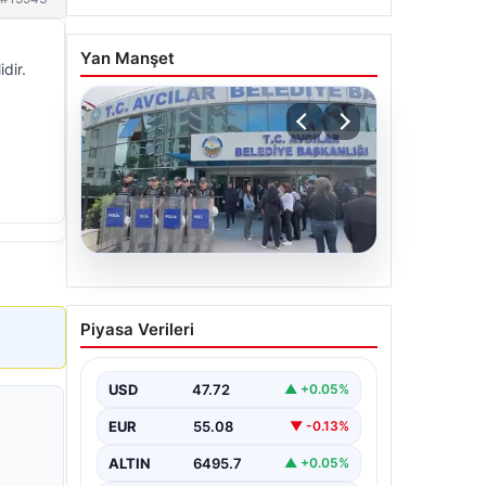
Yan Manşet
dir.
05.08.2026
Avcılar Belediyesi’ne
Piyasa Verileri
operasyon. 12 şüpheli
gözaltına alındı
USD
47.72
▲ +0.05%
EUR
55.08
▼ -0.13%
ALTIN
6495.7
▲ +0.05%