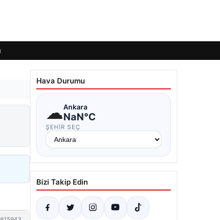
ı
Hava Durumu
☁
Ankara
NaN°C
ŞEHIR SEÇ
Bizi Takip Edin
#15943