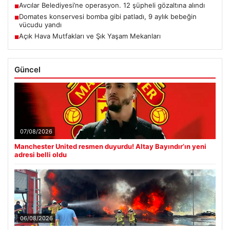
Avcılar Belediyesi’ne operasyon. 12 şüpheli gözaltına alındı
■
Domates konservesi bomba gibi patladı, 9 aylık bebeğin
■
vücudu yandı
Açık Hava Mutfakları ve Şık Yaşam Mekanları
■
Güncel
07/08/2026
Manchester United resmen duyurdu! Altay Bayındır’ın yeni
adresi belli oldu
06/08/2026