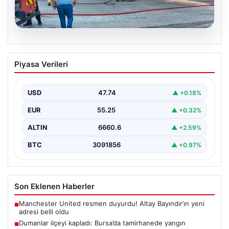
06.08.2026
Dumanlar ilçeyi kapladı: Bursa’da
Piyasa Verileri
tamirhanede yangın
USD
47.74
▲ +0.18%
EUR
55.25
▲ +0.32%
ALTIN
6660.6
▲ +2.59%
BTC
3091856
▲ +0.97%
Son Eklenen Haberler
Manchester United resmen duyurdu! Altay Bayındır’ın yeni
■
adresi belli oldu
Dumanlar ilçeyi kapladı: Bursa’da tamirhanede yangın
■