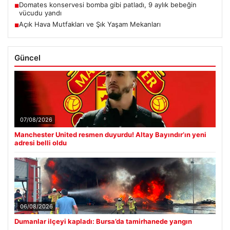
Domates konservesi bomba gibi patladı, 9 aylık bebeğin
■
vücudu yandı
Açık Hava Mutfakları ve Şık Yaşam Mekanları
■
Güncel
07/08/2026
Manchester United resmen duyurdu! Altay Bayındır’ın yeni
adresi belli oldu
06/08/2026
Dumanlar ilçeyi kapladı: Bursa’da tamirhanede yangın