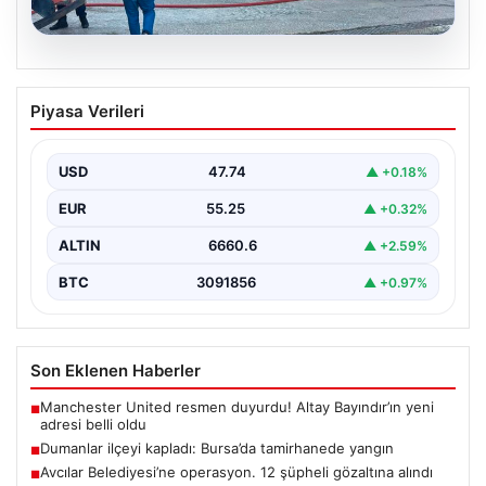
06.08.2026
Dumanlar ilçeyi kapladı: Bursa’da
Piyasa Verileri
tamirhanede yangın
USD
47.74
▲ +0.18%
EUR
55.25
▲ +0.32%
ALTIN
6660.6
▲ +2.59%
BTC
3091856
▲ +0.97%
Son Eklenen Haberler
Manchester United resmen duyurdu! Altay Bayındır’ın yeni
■
adresi belli oldu
Dumanlar ilçeyi kapladı: Bursa’da tamirhanede yangın
■
Avcılar Belediyesi’ne operasyon. 12 şüpheli gözaltına alındı
■