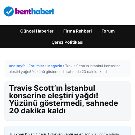
Güncel Haberler
Firma Rehberi
Forum
Çerez Politikası
Ana sayfa
›
Forumlar
›
Magazin
›
Travis Scott’ın İstanbul konserine
eleştiri yağdı! Yüzünü göstermedi, sahnede 20 dakika kaldı
Travis Scott’ın İstanbul
konserine eleştiri yağdı!
Yüzünü göstermedi, sahnede
20 dakika kaldı
Bu konu 0 yanıt içerir, 1 izleyen vardır ve en son
2 ay önce
admin