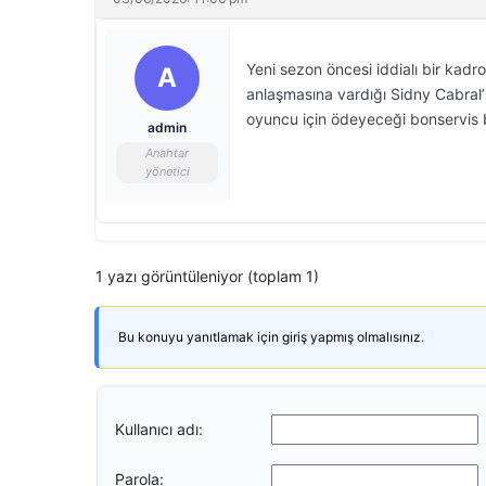
Yeni sezon öncesi iddialı bir kadr
A
anlaşmasına vardığı Sidny Cabral’ı
oyuncu için ödeyeceği bonservis b
admin
Anahtar
yönetici
1 yazı görüntüleniyor (toplam 1)
Bu konuyu yanıtlamak için giriş yapmış olmalısınız.
Kullanıcı adı:
Parola: