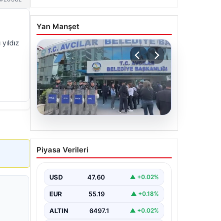
Yan Manşet
 yıldız
05.08.2026
Avcılar Belediyesi’ne
Piyasa Verileri
operasyon. 12 şüpheli
gözaltına alındı
USD
47.60
▲ +0.02%
EUR
55.19
▲ +0.18%
ALTIN
6497.1
▲ +0.02%