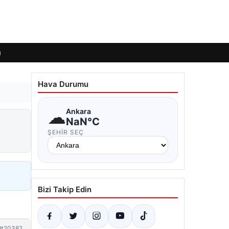
ı
Hava Durumu
☁
Ankara
NaN°C
ŞEHIR SEÇ
Bizi Takip Edin
#20382