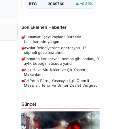
BTC
3069760
▲ +0.80%
Son Eklenen Haberler
Dumanlar ilçeyi kapladı: Bursa’da
■
tamirhanede yangın
Avcılar Belediyesi’ne operasyon. 12
■
şüpheli gözaltına alındı
Domates konservesi bomba gibi patladı, 9
■
aylık bebeğin vücudu yandı
Açık Hava Mutfakları ve Şık Yaşam
■
Mekanları
CHP’den Süreç Yasasıyla İlgili Önemli
■
Mesajlar: Terör ve Üniter Devlet Vurgusu
Güncel