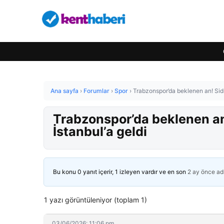
Ana sayfa
›
Forumlar
›
Spor
›
Trabzonspor’da beklenen an! Sidn
Trabzonspor’da beklenen an
İstanbul’a geldi
Bu konu 0 yanıt içerir, 1 izleyen vardır ve en son
2 ay önce
ad
1 yazı görüntüleniyor (toplam 1)
03/06/2026: 11:06 pm