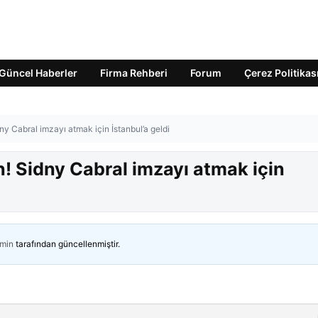
Güncel Haberler
Firma Rehberi
Forum
Çerez Politikas
y Cabral imzayı atmak için İstanbul’a geldi
! Sidny Cabral imzayı atmak için
min
tarafından güncellenmiştir.