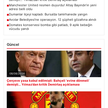
Manchester United resmen duyurdu! Altay Bayındır’ın yeni
■
adresi belli oldu
Dumanlar ilçeyi kapladı: Bursa’da tamirhanede yangın
■
Avcılar Belediyesi’ne operasyon. 12 şüpheli gözaltına alındı
■
Domates konservesi bomba gibi patladı, 9 aylık bebeğin
■
vücudu yandı
Güncel
08/08/2026
Çerçeve yasa kabul edilmişti: Bahçeli ‘evine dönmeli’
demişti… Yılmaz’dan kritik Demirtaş açıklaması