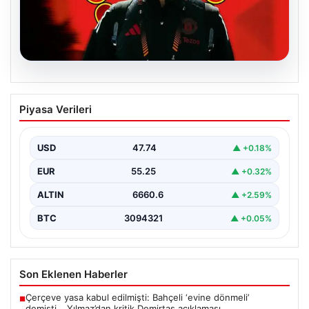
07.08.2026
Manchester United resmen duyurdu!
Piyasa Verileri
Altay Bayındır’ın yeni adresi belli oldu
USD
47.74
▲ +0.18%
EUR
55.25
▲ +0.32%
ALTIN
6660.6
▲ +2.59%
BTC
3094321
▲ +0.05%
Son Eklenen Haberler
Çerçeve yasa kabul edilmişti: Bahçeli ‘evine dönmeli’
■
demişti… Yılmaz’dan kritik Demirtaş açıklaması