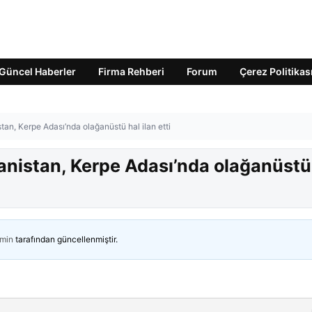
Güncel Haberler
Firma Rehberi
Forum
Çerez Politikas
tan, Kerpe Adası’nda olağanüstü hal ilan etti
anistan, Kerpe Adası’nda olağanüstü
min
tarafından güncellenmiştir.