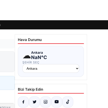
ı
Hava Durumu
☁
Ankara
NaN°C
ŞEHIR SEÇ
Bizi Takip Edin
#20144