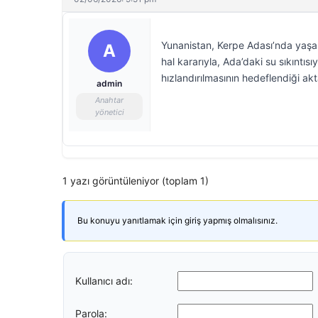
Yunanistan, Kerpe Adası’nda yaşana
A
hal kararıyla, Ada’daki su sıkıntıs
hızlandırılmasının hedeflendiği akta
admin
Anahtar
yönetici
1 yazı görüntüleniyor (toplam 1)
Bu konuyu yanıtlamak için giriş yapmış olmalısınız.
Kullanıcı adı:
Parola: