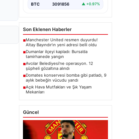
BTC
3091856
▲ +0.97%
Son Eklenen Haberler
Manchester United resmen duyurdu!
■
Altay Bayındır’ın yeni adresi belli oldu
Dumanlar ilçeyi kapladı: Bursa’da
■
tamirhanede yangın
Avcılar Belediyesi’ne operasyon. 12
■
şüpheli gözaltına alındı
Domates konservesi bomba gibi patladı, 9
■
aylık bebeğin vücudu yandı
Açık Hava Mutfakları ve Şık Yaşam
■
Mekanları
Güncel