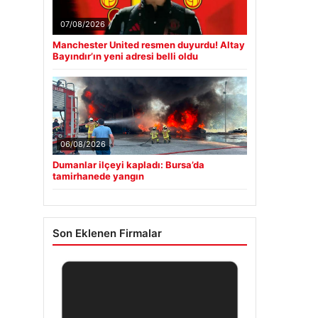
07/08/2026
Manchester United resmen duyurdu! Altay
Bayındır’ın yeni adresi belli oldu
06/08/2026
Dumanlar ilçeyi kapladı: Bursa’da
tamirhanede yangın
Son Eklenen Firmalar