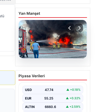
Yan Manşet
stü
06.08.2026
Dumanlar ilçeyi kapladı:
Piyasa Verileri
Bursa’da tamirhanede
yangın
USD
47.74
▲ +0.18%
EUR
55.25
▲ +0.32%
ALTIN
6660.6
▲ +2.59%